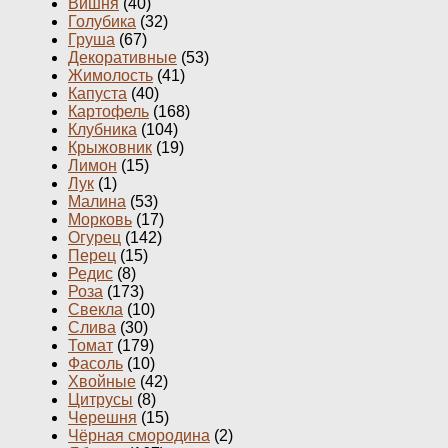
Вишня
(40)
Голубика
(32)
Груша
(67)
Декоративные
(53)
Жимолость
(41)
Капуста
(40)
Картофель
(168)
Клубника
(104)
Крыжовник
(19)
Лимон
(15)
Лук
(1)
Малина
(53)
Морковь
(17)
Огурец
(142)
Перец
(15)
Редис
(8)
Роза
(173)
Свекла
(10)
Слива
(30)
Томат
(179)
Фасоль
(10)
Хвойные
(42)
Цитрусы
(8)
Черешня
(15)
Чёрная смородина
(2)