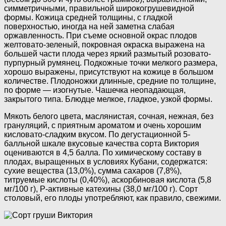
симметричными, правильной широкогрушевидной
формы. Кожица средней толщины, с гладкой
поверхностью, иногда на ней заметна слабая
оржавленность. При съеме основной окрас плодов
желтовато-зеленый, покровная окраска выражена на
большей части плода через яркий размытый розовато-
пурпурный румянец. Подкожные точки мелкого размера,
хорошо выражены, присутствуют на кожице в большом
количестве. Плодоножки длинные, средние по толщине,
по форме — изогнутые. Чашечка неопадающая,
закрытого типа. Блюдце мелкое, гладкое, узкой формы.
Мякоть белого цвета, маслянистая, сочная, нежная, без
грануляций, с приятным ароматом и очень хорошим
кисловато-сладким вкусом. По дегустационной 5-
балльной шкале вкусовые качества сорта Виктория
оцениваются в 4,5 балла. По химическому составу в
плодах, выращенных в условиях Кубани, содержатся:
сухие вещества (13,0%), сумма сахаров (7,8%),
титруемые кислоты (0,40%), аскорбиновая кислота (5,8
мг/100 г), P-активные катехины (38,0 мг/100 г). Сорт
столовый, его плоды употребляют, как правило, свежими.