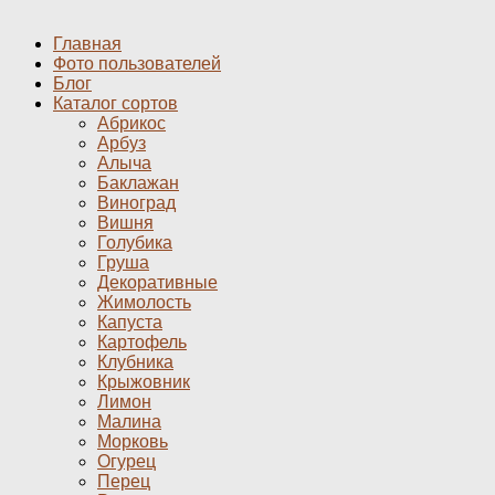
Главная
Фото пользователей
Блог
Каталог сортов
Абрикос
Арбуз
Алыча
Баклажан
Виноград
Вишня
Голубика
Груша
Декоративные
Жимолость
Капуста
Картофель
Клубника
Крыжовник
Лимон
Малина
Морковь
Огурец
Перец