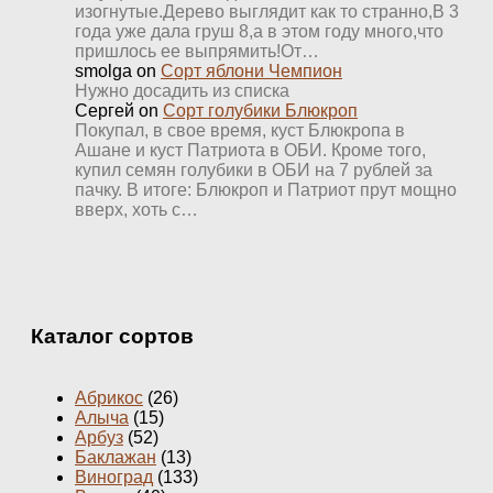
изогнутые.Дерево выглядит как то странно,В 3
года уже дала груш 8,а в этом году много,что
пришлось ее выпрямить!От…
smolga
on
Сорт яблони Чемпион
Нужно досадить из списка
Сергей
on
Сорт голубики Блюкроп
Покупал, в свое время, куст Блюкропа в
Ашане и куст Патриота в ОБИ. Кроме того,
купил семян голубики в ОБИ на 7 рублей за
пачку. В итоге: Блюкроп и Патриот прут мощно
вверх, хоть с…
Каталог сортов
Абрикос
(26)
Алыча
(15)
Арбуз
(52)
Баклажан
(13)
Виноград
(133)