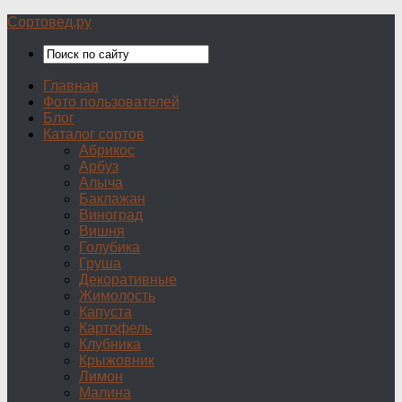
Сортовед.ру
Главная
Фото пользователей
Блог
Каталог сортов
Абрикос
Арбуз
Алыча
Баклажан
Виноград
Вишня
Голубика
Груша
Декоративные
Жимолость
Капуста
Картофель
Клубника
Крыжовник
Лимон
Малина