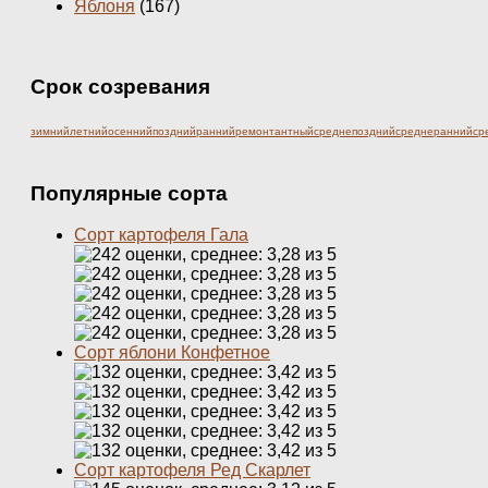
Яблоня
(167)
Срок созревания
зимний
летний
осенний
поздний
ранний
ремонтантный
среднепоздний
среднеранний
ср
Популярные сорта
Сорт картофеля Гала
Сорт яблони Конфетное
Сорт картофеля Ред Скарлет