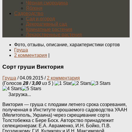
Чёрная смородина
Яблоня
Садоводство
Сад и огород
Декоративный сад
Комнатные растения
Лекарственные растения
Фото, отзывы, описание, характеристики сортов
Груша
2 комментария
|
Сорт груши Виктория
Груша
/
04.09.2015
/
2 комментария
(Голосов
28
/
3,00
из 5
)
Загрузка...
Виктория — груша с плодами летнего срока созревания,
полученная в Институте орошаемого садоводства УААН
(Мелитополь, Украина) через скрещивание сорта
Толстобежка с Бере Боск. Авторство принадлежит
селекционерам: Е.А. Авраменко, И.Н. Бойко, П.В.
Гроздицкому, Г.И. Куликову и И.Н. Максимовой.