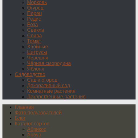
Морковь
Огурец
Перец
Редис
Роза
Свекла
Слива
Томат
Хвойные
Цитрусы
Черешня
Чёрная смородина
Яблоня
Садоводство
Сад и огород
Декоративный сад
Комнатные растения
Лекарственные растения
Главная
Фото пользователей
Блог
Каталог сортов
Абрикос
Арбуз