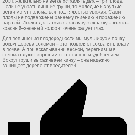
200 г, желательно на ветке оставлять два – три плода.
Если не убрать лишние груши, то молодые и хрупкие
ветви могут поломаться под тяжестью урожая. Сами
плоды не подвержены раннему гниению и поражению
паршой. Имеют достаточно красочную окраску – желто–
красный–зеленый колорит очень радует глаз.
Для повышения плодородности мы мульчируем почву
вокруг дерева соломой – это позволяет сохранять влагу
в почве. А при вскапывании весной, перегнившая
солома служит хорошим естественным удобрением.
Вокруг груши высаживаем кинзу – она надежно
защищает дерево от вредителей.