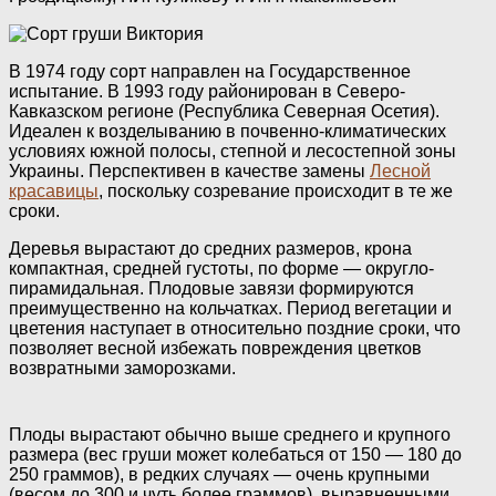
В 1974 году сорт направлен на Государственное
испытание. В 1993 году районирован в Северо-
Кавказском регионе (Республика Северная Осетия).
Идеален к возделыванию в почвенно-климатических
условиях южной полосы, степной и лесостепной зоны
Украины. Перспективен в качестве замены
Лесной
красавицы
, поскольку созревание происходит в те же
сроки.
Деревья вырастают до средних размеров, крона
компактная, средней густоты, по форме — округло-
пирамидальная. Плодовые завязи формируются
преимущественно на кольчатках. Период вегетации и
цветения наступает в относительно поздние сроки, что
позволяет весной избежать повреждения цветков
возвратными заморозками.
Плоды вырастают обычно выше среднего и крупного
размера (вес груши может колебаться от 150 — 180 до
250 граммов), в редких случаях — очень крупными
(весом до 300 и чуть более граммов), выравненными,