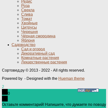
Редис
Роза
Свекла
Слива
Томат
Хвойные
Цитрусы
Черешня
Чёрная смородина
Яблоня
Садоводство
Сад и огород
Декоративный сад
Комнатные растения
Лекарственные растения
Сортовед.ру © 2013 - 2022 - All rights reserved.
Powered by
- Designed with the
Hueman theme
2
0
Оставьте комментарий! Напишите, что думаете по поводу