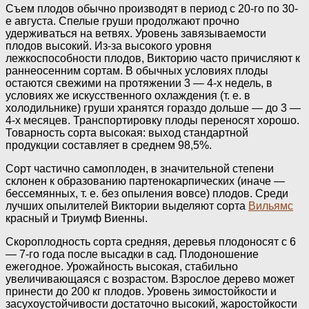
Съем плодов обычно производят в период с 20-го по 30-
е августа. Спелые груши продолжают прочно
удерживаться на ветвях. Уровень завязываемости
плодов высокий. Из-за высокого уровня
лежкоспособности плодов, Викторию часто причисляют к
раннеосенним сортам. В обычных условиях плоды
остаются свежими на протяжении 3 — 4-х недель, в
условиях же искусственного охлаждения (т. е. в
холодильнике) груши хранятся гораздо дольше — до 3 —
4-х месяцев. Транспортировку плоды переносят хорошо.
Товарность сорта высокая: выход стандартной
продукции составляет в среднем 98,5%.
Сорт частично самоплоден, в значительной степени
склонен к образованию партенокарпических (иначе —
бессемянных, т. е. без опыления вовсе) плодов. Среди
лучших опылителей Виктории выделяют сорта
Вильямс
красный и Триумф Виенны.
Скороплодность сорта средняя, деревья плодоносят с 6
— 7-го года после высадки в сад. Плодоношение
ежегодное. Урожайность высокая, стабильно
увеличивающаяся с возрастом. Взрослое дерево может
принести до 200 кг плодов. Уровень зимостойкости и
засухоустойчивости достаточно высокий, жаростойкости