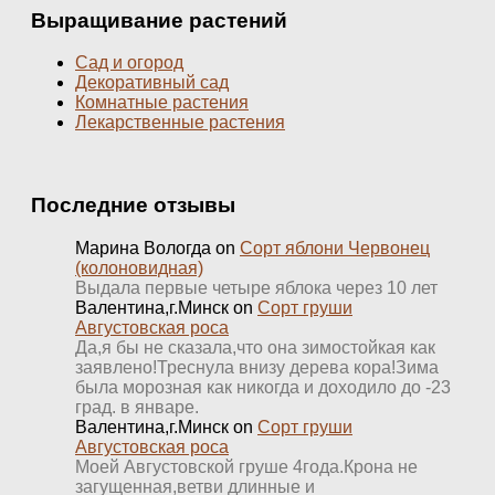
Выращивание растений
Сад и огород
Декоративный сад
Комнатные растения
Лекарственные растения
Последние отзывы
Марина Вологда
on
Сорт яблони Червонец
(колоновидная)
Выдала первые четыре яблока через 10 лет
Валентина,г.Минск
on
Сорт груши
Августовская роса
Да,я бы не сказала,что она зимостойкая как
заявлено!Треснула внизу дерева кора!Зима
была морозная как никогда и доходило до -23
град. в январе.
Валентина,г.Минск
on
Сорт груши
Августовская роса
Моей Августовской груше 4года.Крона не
загущенная,ветви длинные и