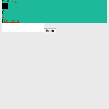
статьи.
x
(
)
x
|
Ответить
Insert