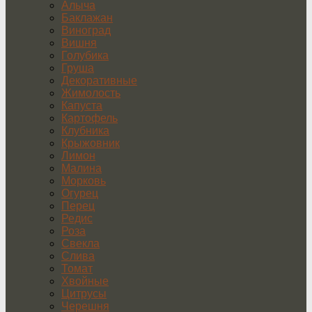
Алыча
Баклажан
Виноград
Вишня
Голубика
Груша
Декоративные
Жимолость
Капуста
Картофель
Клубника
Крыжовник
Лимон
Малина
Морковь
Огурец
Перец
Редис
Роза
Свекла
Слива
Томат
Хвойные
Цитрусы
Черешня