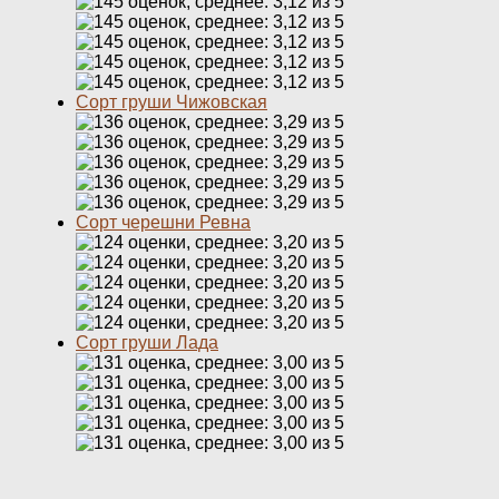
Сорт груши Чижовская
Сорт черешни Ревна
Сорт груши Лада