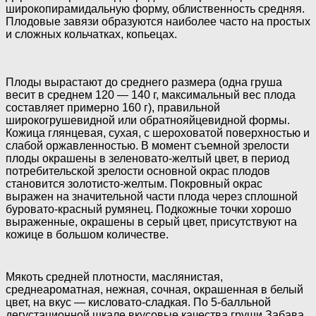
широкопирамидальную форму, облиственность средняя.
Плодовые завязи образуются наиболее часто на простых
и сложных кольчатках, копьецах.
Плоды вырастают до среднего размера (одна груша
весит в среднем 120 — 140 г, максимальный вес плода
составляет примерно 160 г), правильной
широкогрушевидной или обратнояйцевидной формы.
Кожица глянцевая, сухая, с шероховатой поверхностью и
слабой оржавленностью. В момент съемной зрелости
плоды окрашены в зеленовато-желтый цвет, в период
потребительской зрелости основной окрас плодов
становится золотисто-желтым. Покровный окрас
выражен на значительной части плода через сплошной
буровато-красный румянец. Подкожные точки хорошо
выраженные, окрашены в серый цвет, присутствуют на
кожице в большом количестве.
Мякоть средней плотности, маслянистая,
среднеароматная, нежная, сочная, окрашенная в белый
цвет, на вкус — кисловато-сладкая. По 5-балльной
дегустационной шкале вкусовые качества груши Забава