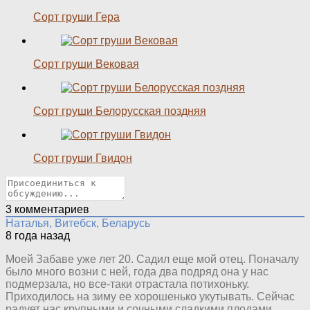
Сорт груши Гера
Сорт груши Вековая
Сорт груши Белорусская поздняя
Сорт груши Гвидон
3
комментариев
Наталья, Витебск, Беларусь
8 года назад
Моей Забаве уже лет 20. Садил еще мой отец. Поначалу
было много возни с ней, года два подряд она у нас
подмерзала, но все-таки отрастала потихоньку.
Приходилось на зиму ее хорошенько укутывать. Сейчас
радует нас крупными и сочными сладкими плодами,