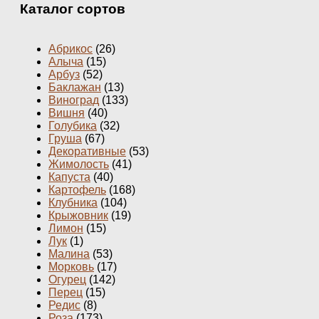
Каталог сортов
Абрикос
(26)
Алыча
(15)
Арбуз
(52)
Баклажан
(13)
Виноград
(133)
Вишня
(40)
Голубика
(32)
Груша
(67)
Декоративные
(53)
Жимолость
(41)
Капуста
(40)
Картофель
(168)
Клубника
(104)
Крыжовник
(19)
Лимон
(15)
Лук
(1)
Малина
(53)
Морковь
(17)
Огурец
(142)
Перец
(15)
Редис
(8)
Роза
(173)