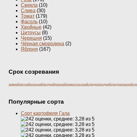
Свекла
(10)
Слива
(30)
Томат
(179)
Фасоль
(10)
Хвойные
(42)
Цитрусы
(8)
Черешня
(15)
Чёрная смородина
(2)
Яблоня
(167)
Срок созревания
зимний
летний
осенний
поздний
ранний
ремонтантный
среднепоздний
среднеранний
ср
Популярные сорта
Сорт картофеля Гала