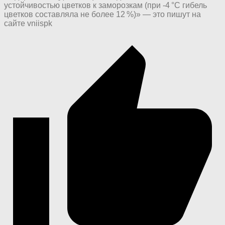
устойчивостью цветков к заморозкам (при -4 °С гибель
цветков составляла не более 12 %)» — это пишут на
сайте vniispk