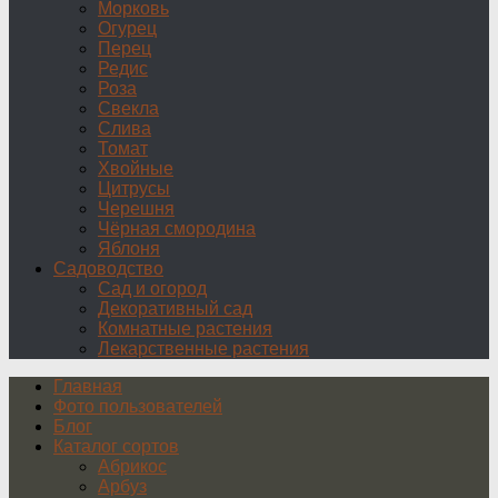
Морковь
Огурец
Перец
Редис
Роза
Свекла
Слива
Томат
Хвойные
Цитрусы
Черешня
Чёрная смородина
Яблоня
Садоводство
Сад и огород
Декоративный сад
Комнатные растения
Лекарственные растения
Главная
Фото пользователей
Блог
Каталог сортов
Абрикос
Арбуз