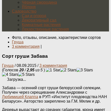
Чёрная смородина
Яблоня
Садоводство
Сад и огород
Декоративный сад
Комнатные растения
Лекарственные растения
Фото, отзывы, описание, характеристики сортов
Груша
3 комментария
|
Сорт груши Забава
Груша
/
08.09.2015
/
3 комментария
(Голосов
20
/
2,95
из 5
)
Загрузка...
Забава — осенний сорт груши белорусской селекции.
Получен через скрещивание Александровки с
Любимицей Клаппа
в РУП «Институт плодоводства НАН
Беларуси». Авторство закреплено за Г.М. Мялик и др.
Деревья вырастают до средних габаритов, крона имеет