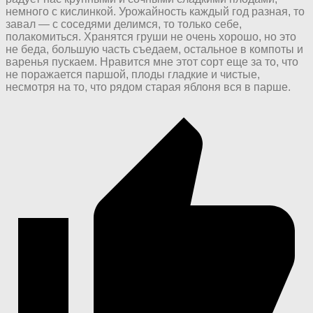
немного с кислинкой. Урожайность каждый год разная, то
завал — с соседями делимся, то только себе,
полакомиться. Хранятся груши не очень хорошо, но это
не беда, большую часть съедаем, остальное в компоты и
варенья пускаем. Нравится мне этот сорт еще за то, что
не поражается паршой, плоды гладкие и чистые,
несмотря на то, что рядом старая яблоня вся в парше.