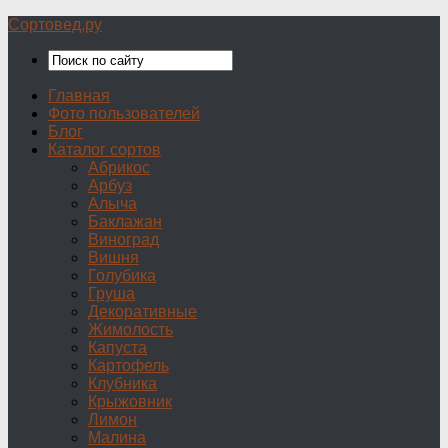
Сортовед.ру
Главная
Фото пользователей
Блог
Каталог сортов
Абрикос
Арбуз
Алыча
Баклажан
Виноград
Вишня
Голубика
Груша
Декоративные
Жимолость
Капуста
Картофель
Клубника
Крыжовник
Лимон
Малина