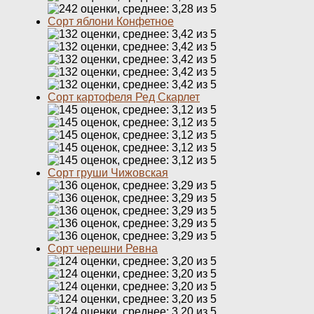
Сорт яблони Конфетное
Сорт картофеля Ред Скарлет
Сорт груши Чижовская
Сорт черешни Ревна