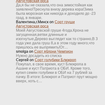
Августовская роса
Да,я бы не сказала,что она зимостойкая как
заявлено!Треснула внизу дерева кора!Зима
была морозная как никогда и доходило до -23
град. в январе.
Валентина,г.Минск
on
Сорт груши
Августовская роса
Моей Августовской груше 4года.Крона не
загущенная,ветви длинные и
изогнутые.Дерево выглядит как то странно,В 3
года уже дала груш 8,а в этом году много,что
пришлось ее выпрямить!От…
smolga
on
Сорт яблони Чемпион
Нужно досадить из списка
Сергей
on
Сорт голубики Блюкроп
Покупал, в свое время, куст Блюкропа в
Ашане и куст Патриота в ОБИ. Кроме того,
купил семян голубики в ОБИ на 7 рублей за
пачку. В итоге: Блюкроп и Патриот прут мощно
вверх, хоть с…