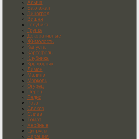
Алыча
Баклажан
Виноград
Вишня
Голубика
Груша
Декоративные
Жимолость
Капуста
Картофель
Клубника
Крыжовник
Лимон
Малина
Морковь
Огурец
Перец
Редис
Роза
Свекла
Слива
Томат
Хвойные
Цитрусы
Черешня