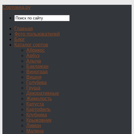
Сортовед.ру
Главная
Фото пользователей
Блог
Каталог сортов
Абрикос
Арбуз
Алыча
Баклажан
Виноград
Вишня
Голубика
Груша
Декоративные
Жимолость
Капуста
Картофель
Клубника
Крыжовник
Лимон
Малина