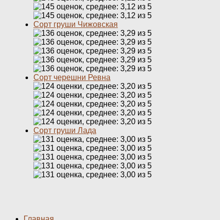
Сорт груши Чижовская
Сорт черешни Ревна
Сорт груши Лада
Главная