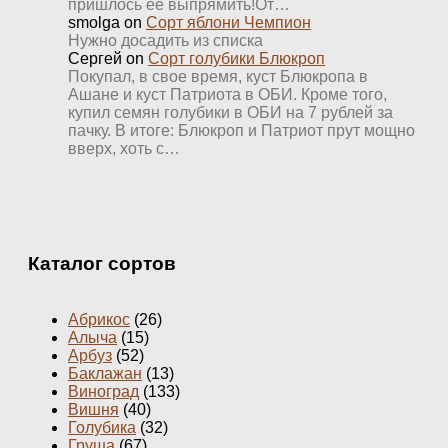
пришлось ее выпрямить!От…
smolga
on
Сорт яблони Чемпион
Нужно досадить из списка
Сергей
on
Сорт голубики Блюкроп
Покупал, в свое время, куст Блюкропа в
Ашане и куст Патриота в ОБИ. Кроме того,
купил семян голубики в ОБИ на 7 рублей за
пачку. В итоге: Блюкроп и Патриот прут мощно
вверх, хоть с…
Каталог сортов
Абрикос
(26)
Алыча
(15)
Арбуз
(52)
Баклажан
(13)
Виноград
(133)
Вишня
(40)
Голубика
(32)
Груша
(67)