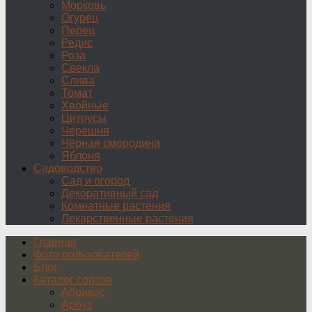
Морковь
Огурец
Перец
Редис
Роза
Свекла
Слива
Томат
Хвойные
Цитрусы
Черешня
Чёрная смородина
Яблоня
Садоводство
Сад и огород
Декоративный сад
Комнатные растения
Лекарственные растения
Главная
Фото пользователей
Блог
Каталог сортов
Абрикос
Арбуз