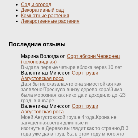
Сад и огород
Декоративный сад
Комнатные растения
Лекарственные растения
Последние отзывы
Марина Вологда
on
Сорт яблони Червонец
(колоновидная)
Выдала первые четыре яблока через 10 лет
Валентина,г.Минск
on
Сорт груши
Августовская роса
Да,я бы не сказала,что она зимостойкая как
заявлено!Треснула внизу дерева кора!Зима
была морозная как никогда и доходило до -23
град. в январе.
Валентина,г.Минск
on
Сорт груши
Августовская роса
Моей Августовской груше 4года.Крона не
загущенная,ветви длинные и
изогнутые.Дерево выглядит как то странно,В 3
года уже дала груш 8,а в этом году много,что