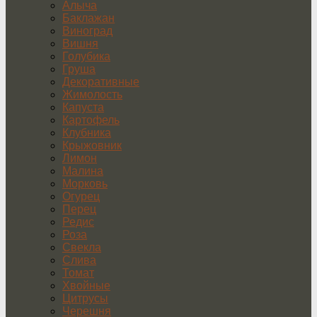
Алыча
Баклажан
Виноград
Вишня
Голубика
Груша
Декоративные
Жимолость
Капуста
Картофель
Клубника
Крыжовник
Лимон
Малина
Морковь
Огурец
Перец
Редис
Роза
Свекла
Слива
Томат
Хвойные
Цитрусы
Черешня