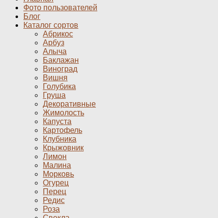
Фото пользователей
Блог
Каталог сортов
Абрикос
Арбуз
Алыча
Баклажан
Виноград
Вишня
Голубика
Груша
Декоративные
Жимолость
Капуста
Картофель
Клубника
Крыжовник
Лимон
Малина
Морковь
Огурец
Перец
Редис
Роза
Свекла