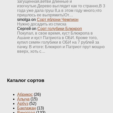
загущенная,ветви длинные и
изогнутые.Дерево выглядит как то странно,В 3
года уже дала груш 8,а в этом году много,что
пришлось ее выпрямить!От…
smolga
on
Сорт яблони Чемпион
Нужно досадить из списка
Сергей
on
Сорт голубики Блюкроп
Покупал, в свое время, куст Блюкропа в
Ашане и куст Патриота в ОБИ. Кроме того,
купил семян голубики в ОБИ на 7 рублей за
пачку. В итоге: Блюкроп и Патриот прут мощно
вверх, хоть с…
Каталог сортов
Абрикос
(26)
Алыча
(15)
Арбуз
(52)
Баклажан
(13)
Виноград
(133)