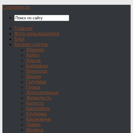
Сортовед.ру
Главная
Фото пользователей
Блог
Каталог сортов
Абрикос
Арбуз
Алыча
Баклажан
Виноград
Вишня
Голубика
Груша
Декоративные
Жимолость
Капуста
Картофель
Клубника
Крыжовник
Лимон
Малина