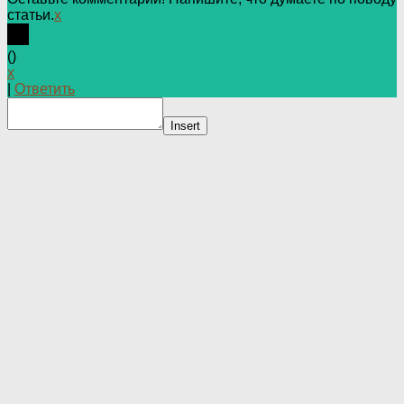
статьи.
x
(
)
x
|
Ответить
Insert