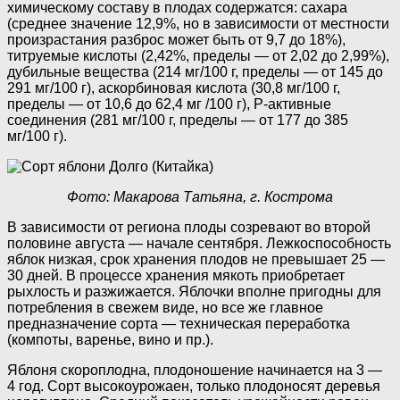
химическому составу в плодах содержатся: сахара
(среднее значение 12,9%, но в зависимости от местности
произрастания разброс может быть от 9,7 до 18%),
титруемые кислоты (2,42%, пределы — от 2,02 до 2,99%),
дубильные вещества (214 мг/100 г, пределы — от 145 до
291 мг/100 г), аскорбиновая кислота (30,8 мг/100 г,
пределы — от 10,6 до 62,4 мг /100 г), P-активные
соединения (281 мг/100 г, пределы — от 177 до 385
мг/100 г).
Фото: Макарова Татьяна, г. Кострома
В зависимости от региона плоды созревают во второй
половине августа — начале сентября. Лежкоспособность
яблок низкая, срок хранения плодов не превышает 25 —
30 дней. В процессе хранения мякоть приобретает
рыхлость и разжижается. Яблочки вполне пригодны для
потребления в свежем виде, но все же главное
предназначение сорта — техническая переработка
(компоты, варенье, вино и пр.).
Яблоня скороплодна, плодоношение начинается на 3 —
4 год. Сорт высокоурожаен, только плодоносят деревья