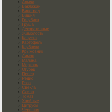
Алыча
Баклажан
Виноград
Вишня
Голубика
Груша
Декоративные
Жимолость
Капуста
Картофель
Клубника
Крыжовник
Лимон
Малина
Морковь
Огурец
Перец
Редис
Роза
Свекла
Слива
Томат
Хвойные
Цитрусы
Черешня