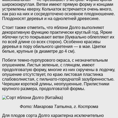
широкоокруглая. Ветви имеют прямую форму и концами
устремлены кверху. Кольчаток встречается очень много,
как раз на них и сосредоточено основное плодоношение.
Плодоносят деревья и на однолетней древесине.
Стоит также отметить, что яблони Долго выполняют
декоративную функцию практически круглый год. Яркие
яблочки густо покрывают ветви (буквально облепляют их
по всей длине со всех сторон). Особенно красивы
деревья в пору обильного цветения — в мае. Цветки
белые, крупные (в диаметре до 4 см).
Побеги темно-пурпурового окраса, с незначительным
опушением. Листья зеленые, с глянцем, имеют
продолговатую форму, многие из них скручены в лодочку,
опушение отсутствует, по краю листовая пластинка
слабоволнистая, с пильчато-городчатой зазубренностью.
Черешки короткой длины, неопушенные. Прилистники
крупного размера, продолговатой формы.
Фото: Макарова Татьяна, г. Кострома
Для плодов сорта Долго характерна исключительно