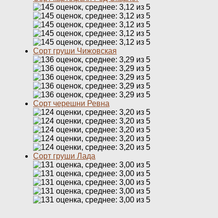
Сорт груши Чижовская
Сорт черешни Ревна
Сорт груши Лада