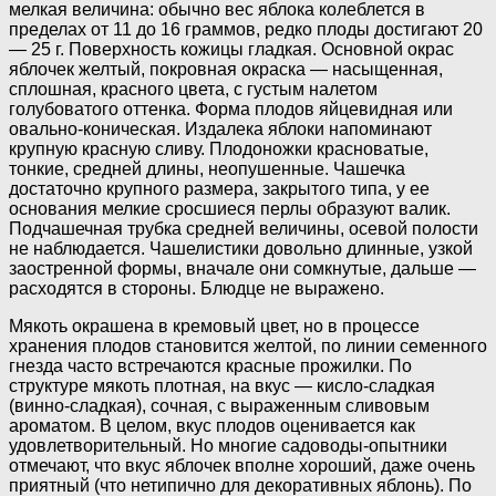
мелкая величина: обычно вес яблока колеблется в
пределах от 11 до 16 граммов, редко плоды достигают 20
— 25 г. Поверхность кожицы гладкая. Основной окрас
яблочек желтый, покровная окраска — насыщенная,
сплошная, красного цвета, с густым налетом
голубоватого оттенка. Форма плодов яйцевидная или
овально-коническая. Издалека яблоки напоминают
крупную красную сливу. Плодоножки красноватые,
тонкие, средней длины, неопушенные. Чашечка
достаточно крупного размера, закрытого типа, у ее
основания мелкие сросшиеся перлы образуют валик.
Подчашечная трубка средней величины, осевой полости
не наблюдается. Чашелистики довольно длинные, узкой
заостренной формы, вначале они сомкнутые, дальше —
расходятся в стороны. Блюдце не выражено.
Мякоть окрашена в кремовый цвет, но в процессе
хранения плодов становится желтой, по линии семенного
гнезда часто встречаются красные прожилки. По
структуре мякоть плотная, на вкус — кисло-сладкая
(винно-сладкая), сочная, с выраженным сливовым
ароматом. В целом, вкус плодов оценивается как
удовлетворительный. Но многие садоводы-опытники
отмечают, что вкус яблочек вполне хороший, даже очень
приятный (что нетипично для декоративных яблонь). По