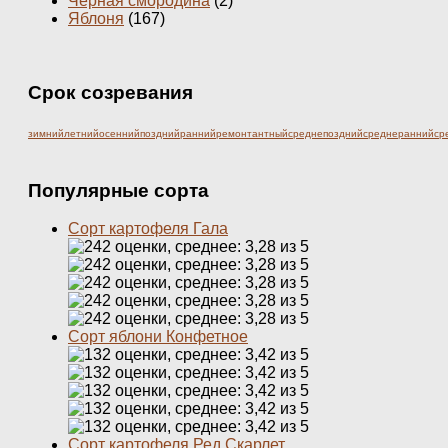
Чёрная смородина
(2)
Яблоня
(167)
Срок созревания
зимний
летний
осенний
поздний
ранний
ремонтантный
среднепоздний
среднеранний
ср
Популярные сорта
Сорт картофеля Гала
Сорт яблони Конфетное
Сорт картофеля Ред Скарлет