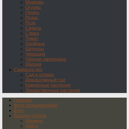
Морковь
Огурец
Перец
Редис
Роза
Свекла
Слива
Томат
Хвойные
Цитрусы
Черешня
Чёрная смородина
Яблоня
Садоводство
Сад и огород
Декоративный сад
Комнатные растения
Лекарственные растения
Главная
Фото пользователей
Блог
Каталог сортов
Абрикос
Арбуз