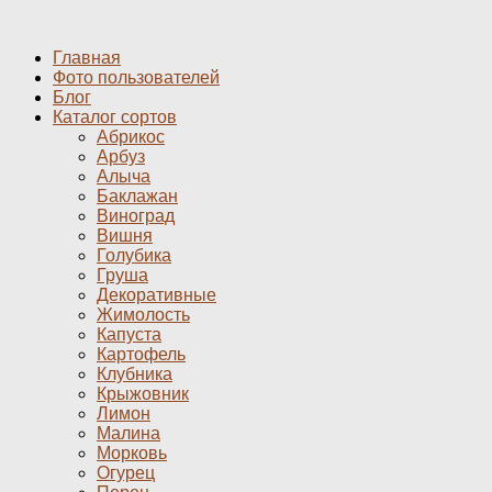
Главная
Фото пользователей
Блог
Каталог сортов
Абрикос
Арбуз
Алыча
Баклажан
Виноград
Вишня
Голубика
Груша
Декоративные
Жимолость
Капуста
Картофель
Клубника
Крыжовник
Лимон
Малина
Морковь
Огурец