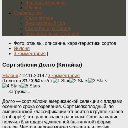
Чёрная смородина
Яблоня
Садоводство
Сад и огород
Декоративный сад
Комнатные растения
Лекарственные растения
Фото, отзывы, описание, характеристики сортов
Яблоня
3 комментария
|
Сорт яблони Долго (Китайка)
Яблоня
/
12.11.2014
/
3 комментария
(Голосов
31
/
3,84
из 5
)
Загрузка...
Долго — сорт яблони американской селекции с плодами
осеннего срока созревания. Сорт мелкоплодный, по
американской классификации относится к группе крэбов
(crabapple), что равнозначно ранеткам. Свое название
получил благодаря удлиненной (вытянутой) форме
плодов. Часто в народе можно услышать и другие