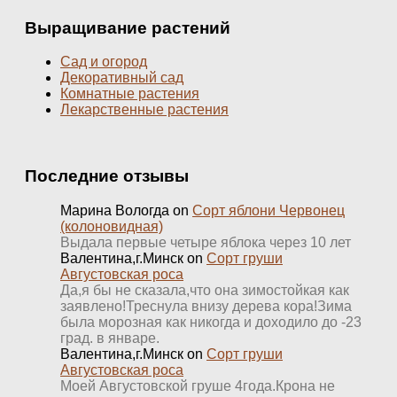
Выращивание растений
Сад и огород
Декоративный сад
Комнатные растения
Лекарственные растения
Последние отзывы
Марина Вологда
on
Сорт яблони Червонец
(колоновидная)
Выдала первые четыре яблока через 10 лет
Валентина,г.Минск
on
Сорт груши
Августовская роса
Да,я бы не сказала,что она зимостойкая как
заявлено!Треснула внизу дерева кора!Зима
была морозная как никогда и доходило до -23
град. в январе.
Валентина,г.Минск
on
Сорт груши
Августовская роса
Моей Августовской груше 4года.Крона не