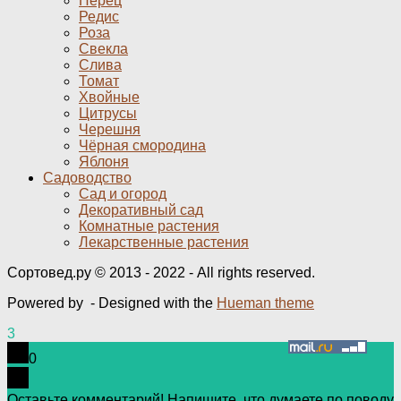
Перец
Редис
Роза
Свекла
Слива
Томат
Хвойные
Цитрусы
Черешня
Чёрная смородина
Яблоня
Садоводство
Сад и огород
Декоративный сад
Комнатные растения
Лекарственные растения
Сортовед.ру © 2013 - 2022 - All rights reserved.
Powered by
- Designed with the
Hueman theme
3
0
Оставьте комментарий! Напишите, что думаете по поводу