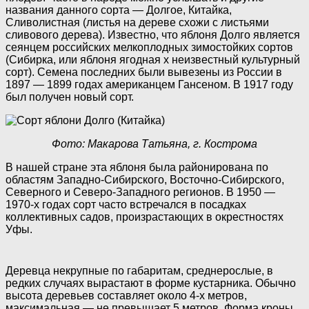
названия данного сорта — Долгое, Китайка,
Сливолистная (листья на дереве схожи с листьями
сливового дерева). Известно, что яблоня Долго является
сеянцем российских мелкоплодных зимостойких сортов
(Сибирка, или яблоня ягодная x неизвестный культурный
сорт). Семена последних были вывезены из России в
1897 — 1899 годах американцем Гансеном. В 1917 году
был получен новый сорт.
Фото: Макарова Татьяна, г. Кострома
В нашей стране эта яблоня была районирована по
областям Западно-Сибирского, Восточно-Сибирского,
Северного и Северо-Западного регионов. В 1950 —
1970-х годах сорт часто встречался в посадках
коллективных садов, произрастающих в окрестностях
Уфы.
Деревца некрупные по габаритам, среднерослые, в
редких случаях вырастают в форме кустарника. Обычно
высота деревьев составляет около 4-х метров,
максимальная — не превышает 5 метров. Форма кроны