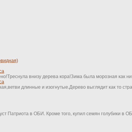
овидная)
са
ено!Треснула внизу дерева кора!Зима была морозная как ник
са
я,ветви длинные и изогнутые.Дерево выглядит как то стран
уст Патриота в ОБИ. Кроме того, купил семян голубики в ОБИ