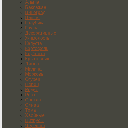
Алыча
Баклажан
Виноград
Вишня
Голубика
Груша
Декоративные
Жимолость
Капуста
Картофель
Клубника
Крыжовник
Лимон
Малина
Морковь
Огурец
Перец
Редис
Роза
Свекла
Слива
Томат
Хвойные
Цитрусы
Черешня