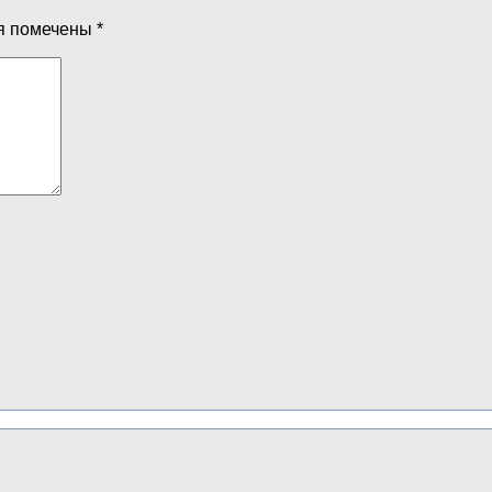
я помечены
*