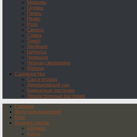
Морковь
Огурец
Перец
Редис
Роза
Свекла
Слива
Томат
Хвойные
Цитрусы
Черешня
Чёрная смородина
Яблоня
Садоводство
Сад и огород
Декоративный сад
Комнатные растения
Лекарственные растения
Главная
Фото пользователей
Блог
Каталог сортов
Абрикос
Арбуз