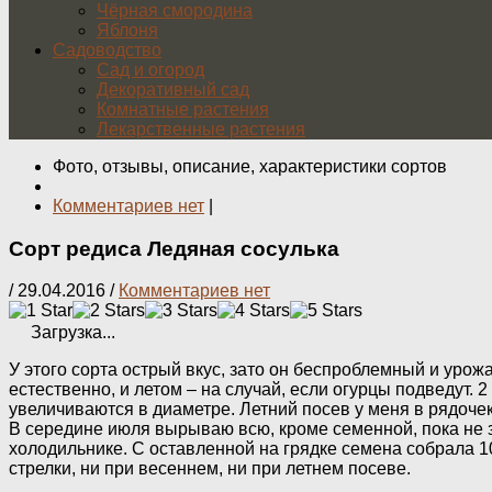
Чёрная смородина
Яблоня
Садоводство
Сад и огород
Декоративный сад
Комнатные растения
Лекарственные растения
Фото, отзывы, описание, характеристики сортов
Комментариев нет
|
Сорт редиса Ледяная сосулька
/
29.04.2016
/
Комментариев нет
Загрузка...
У этого сорта острый вкус, зато он беспроблемный и уро
естественно, и летом – на случай, если огурцы подведут.
увеличиваются в диаметре. Летний посев у меня в рядочек,
В середине июля вырываю всю, кроме семенной, пока не з
холодильнике. С оставленной на грядке семена собрала 1
стрелки, ни при весеннем, ни при летнем посеве.