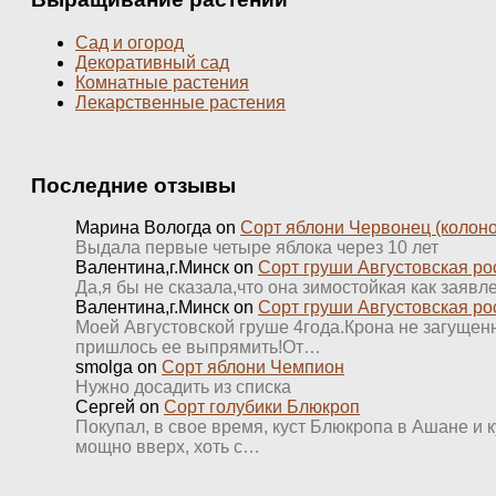
Сад и огород
Декоративный сад
Комнатные растения
Лекарственные растения
Последние отзывы
Марина Вологда
on
Сорт яблони Червонец (колон
Выдала первые четыре яблока через 10 лет
Валентина,г.Минск
on
Сорт груши Августовская ро
Да,я бы не сказала,что она зимостойкая как заявл
Валентина,г.Минск
on
Сорт груши Августовская ро
Моей Августовской груше 4года.Крона не загущенна
пришлось ее выпрямить!От…
smolga
on
Сорт яблони Чемпион
Нужно досадить из списка
Сергей
on
Сорт голубики Блюкроп
Покупал, в свое время, куст Блюкропа в Ашане и к
мощно вверх, хоть с…