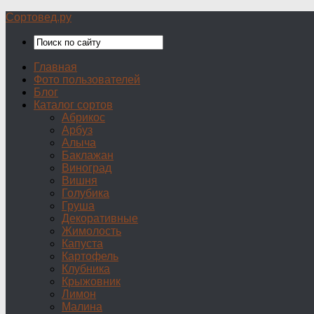
Сортовед.ру
Главная
Фото пользователей
Блог
Каталог сортов
Абрикос
Арбуз
Алыча
Баклажан
Виноград
Вишня
Голубика
Груша
Декоративные
Жимолость
Капуста
Картофель
Клубника
Крыжовник
Лимон
Малина