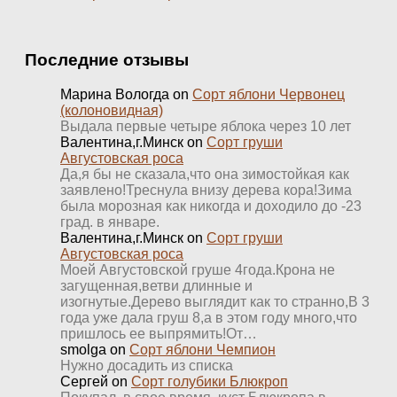
Последние отзывы
Марина Вологда
on
Сорт яблони Червонец
(колоновидная)
Выдала первые четыре яблока через 10 лет
Валентина,г.Минск
on
Сорт груши
Августовская роса
Да,я бы не сказала,что она зимостойкая как
заявлено!Треснула внизу дерева кора!Зима
была морозная как никогда и доходило до -23
град. в январе.
Валентина,г.Минск
on
Сорт груши
Августовская роса
Моей Августовской груше 4года.Крона не
загущенная,ветви длинные и
изогнутые.Дерево выглядит как то странно,В 3
года уже дала груш 8,а в этом году много,что
пришлось ее выпрямить!От…
smolga
on
Сорт яблони Чемпион
Нужно досадить из списка
Сергей
on
Сорт голубики Блюкроп