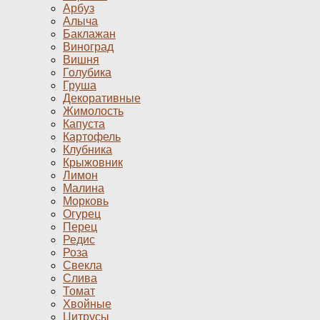
Арбуз
Алыча
Баклажан
Виноград
Вишня
Голубика
Груша
Декоративные
Жимолость
Капуста
Картофель
Клубника
Крыжовник
Лимон
Малина
Морковь
Огурец
Перец
Редис
Роза
Свекла
Слива
Томат
Хвойные
Цитрусы