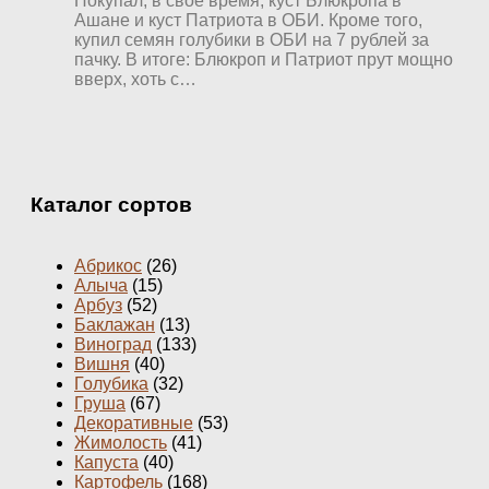
Покупал, в свое время, куст Блюкропа в
Ашане и куст Патриота в ОБИ. Кроме того,
купил семян голубики в ОБИ на 7 рублей за
пачку. В итоге: Блюкроп и Патриот прут мощно
вверх, хоть с…
Каталог сортов
Абрикос
(26)
Алыча
(15)
Арбуз
(52)
Баклажан
(13)
Виноград
(133)
Вишня
(40)
Голубика
(32)
Груша
(67)
Декоративные
(53)
Жимолость
(41)
Капуста
(40)
Картофель
(168)