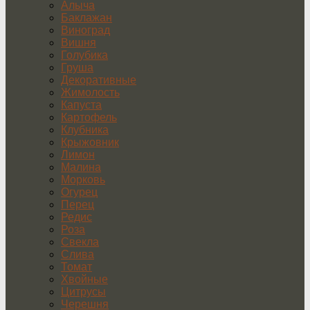
Алыча
Баклажан
Виноград
Вишня
Голубика
Груша
Декоративные
Жимолость
Капуста
Картофель
Клубника
Крыжовник
Лимон
Малина
Морковь
Огурец
Перец
Редис
Роза
Свекла
Слива
Томат
Хвойные
Цитрусы
Черешня