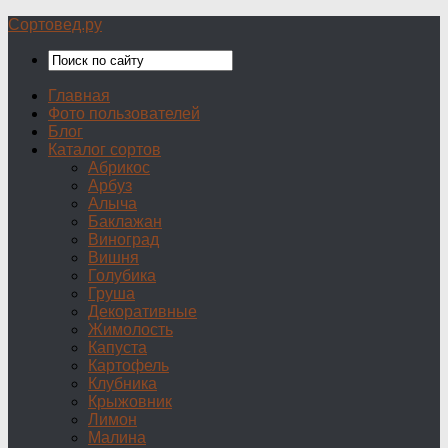
Сортовед.ру
Главная
Фото пользователей
Блог
Каталог сортов
Абрикос
Арбуз
Алыча
Баклажан
Виноград
Вишня
Голубика
Груша
Декоративные
Жимолость
Капуста
Картофель
Клубника
Крыжовник
Лимон
Малина