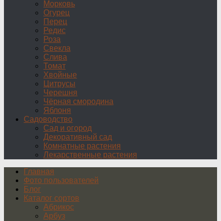
Морковь
Огурец
Перец
Редис
Роза
Свекла
Слива
Томат
Хвойные
Цитрусы
Черешня
Чёрная смородина
Яблоня
Садоводство
Сад и огород
Декоративный сад
Комнатные растения
Лекарственные растения
Главная
Фото пользователей
Блог
Каталог сортов
Абрикос
Арбуз