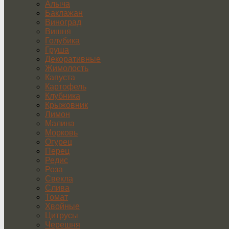
Алыча
Баклажан
Виноград
Вишня
Голубика
Груша
Декоративные
Жимолость
Капуста
Картофель
Клубника
Крыжовник
Лимон
Малина
Морковь
Огурец
Перец
Редис
Роза
Свекла
Слива
Томат
Хвойные
Цитрусы
Черешня