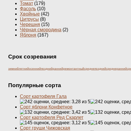
Томат
(179)
Фасоль
(10)
Хвойные
(42)
Цитрусы
(8)
Черешня
(15)
Чёрная смородина
(2)
Яблоня
(167)
Срок созревания
зимний
летний
осенний
поздний
ранний
ремонтантный
среднепоздний
среднеранний
ср
Популярные сорта
Сорт картофеля Гала
Сорт яблони Конфетное
Сорт картофеля Ред Скарлет
Сорт груши Чижовская