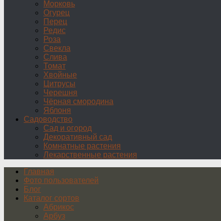
Морковь
Огурец
Перец
Редис
Роза
Свекла
Слива
Томат
Хвойные
Цитрусы
Черешня
Чёрная смородина
Яблоня
Садоводство
Сад и огород
Декоративный сад
Комнатные растения
Лекарственные растения
Главная
Фото пользователей
Блог
Каталог сортов
Абрикос
Арбуз