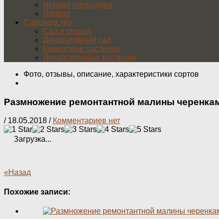
Чёрная смородина
Яблоня
Садоводство
Сад и огород
Декоративный сад
Комнатные растения
Лекарственные растения
Фото, отзывы, описание, характеристики сортов
Размножение ремонтантной малины черенка
/
18.05.2018
/
Комментариев нет
Загрузка...
«Назад
Похожие записи: