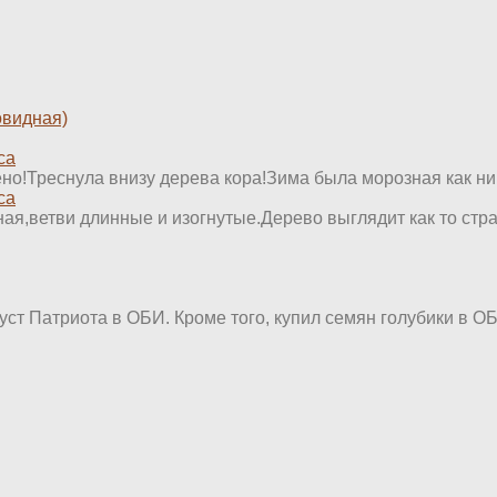
овидная)
са
ено!Треснула внизу дерева кора!Зима была морозная как ник
са
я,ветви длинные и изогнутые.Дерево выглядит как то стран
уст Патриота в ОБИ. Кроме того, купил семян голубики в ОБИ