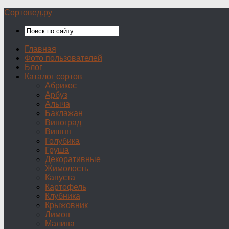
Сортовед.ру
Главная
Фото пользователей
Блог
Каталог сортов
Абрикос
Арбуз
Алыча
Баклажан
Виноград
Вишня
Голубика
Груша
Декоративные
Жимолость
Капуста
Картофель
Клубника
Крыжовник
Лимон
Малина