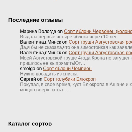
Последние отзывы
Марина Вологда
on
Сорт яблони Червонец (колон
Выдала первые четыре яблока через 10 лет
Валентина,г.Минск
on
Сорт груши Августовская ро
Да,я бы не сказала,что она зимостойкая как заявл
Валентина,г.Минск
on
Сорт груши Августовская ро
Моей Августовской груше 4года.Крона не загущенна
пришлось ее выпрямить!От…
smolga
on
Сорт яблони Чемпион
Нужно досадить из списка
Сергей
on
Сорт голубики Блюкроп
Покупал, в свое время, куст Блюкропа в Ашане и к
мощно вверх, хоть с…
Каталог сортов