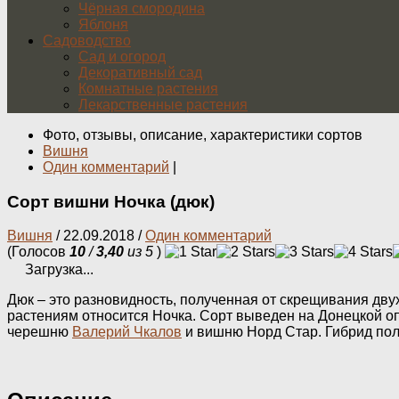
Чёрная смородина
Яблоня
Садоводство
Сад и огород
Декоративный сад
Комнатные растения
Лекарственные растения
Фото, отзывы, описание, характеристики сортов
Вишня
Один комментарий
|
Сорт вишни Ночка (дюк)
Вишня
/
22.09.2018
/
Один комментарий
(Голосов
10
/
3,40
из 5
)
Загрузка...
Дюк – это разновидность, полученная от скрещивания дв
растениям относится Ночка. Сорт выведен на Донецкой о
черешню
Валерий Чкалов
и вишню Норд Стар. Гибрид полу