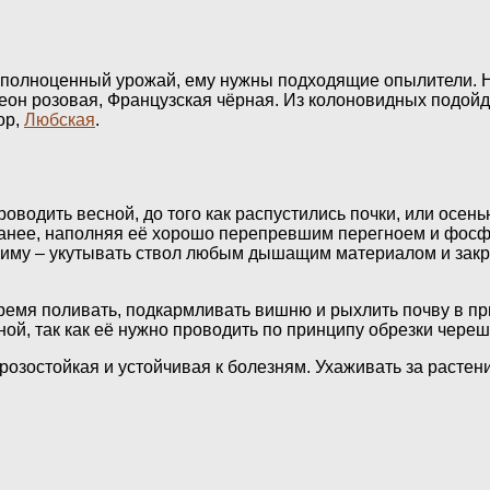
л полноценный урожай, ему нужны подходящие опылители. 
он розовая, Французская чёрная. Из колоновидных подойдё
ор,
Любская
.
водить весной, до того как распустились почки, или осень
аранее, наполняя её хорошо перепревшим перегноем и фос
 зиму – укутывать ствол любым дышащим материалом и зак
ремя поливать, подкармливать вишню и рыхлить почву в пр
ной, так как её нужно проводить по принципу обрезки череш
озостойкая и устойчивая к болезням. Ухаживать за растен