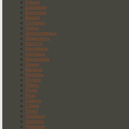
Алыча
Баклажан
Виноград
Вишня
Голубика
Груша
Декоративные
Жимолость
Капуста
Картофель
Клубника
Крыжовник
Лимон
Малина
Морковь
Огурец
Перец
Редис
Роза
Свекла
Слива
Томат
Хвойные
Цитрусы
Черешня