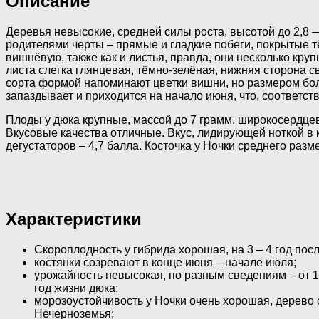
Описание
Деревья невысокие, средней силы роста, высотой до 2,8
родителями черты – прямые и гладкие побеги, покрытые т
вишнёвую, также как и листья, правда, они несколько кру
листа слегка глянцевая, тёмно-зелёная, нижняя сторона с
сорта формой напоминают цветки вишни, но размером боль
запаздывает и приходится на начало июня, что, соответст
Плоды у дюка крупные, массой до 7 грамм, широкосердцев
Вкусовые качества отличные. Вкус, лидирующей ноткой в
дегустаторов – 4,7 балла. Косточка у Ночки среднего разм
Характеристики
Скороплодность у гибрида хорошая, на 3 – 4 год по
костянки созревают в конце июня – начале июля;
урожайность невысокая, по разным сведениям – от 10
год жизни дюка;
морозоустойчивость у Ночки очень хорошая, дерево 
Нечерноземья;