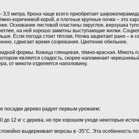
 — 3,5 метра. Крона чаще всего приобретает широкопирами
ёмно-коричневой корой, и плотные крупные почки – это ха
пнее. Основание листовой пластины округлое, верхушка туп
ветлее, на ней хорошо заметны выступающие жилки. Соцветия
ше. Если погода стоит тёплая, Ночка зацветает рано – в 
венно, сдвигает время созревания. Цветение обильное.
идной формы. Кожица глянцевая, тёмно-красная. Мякоть пл
 котором является сладость, скорее напоминает черешневы
ера, от мякоти отделяется наполовину.
сле посадки дерево радует первым урожаем;
 до 12 кг с дерева, но при хорошем уходе некоторые источ
спокойно выдерживает морозы в -35°С. Эта особенность по