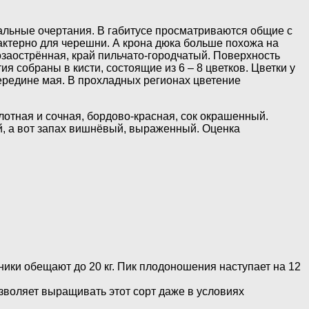
дальные очертания. В габитусе просматриваются общие с
рактерно для черешни. А крона дюка больше похожа на
озаострённая, край пильчато-городчатый. Поверхность
 собраны в кисти, состоящие из 6 – 8 цветков. Цветки у
середине мая. В прохладных регионах цветение
отная и сочная, бордово-красная, сок окрашенный.
й, а вот запах вишнёвый, выраженный. Оценка
ники обещают до 20 кг. Пик плодоношения наступает на 12
зволяет выращивать этот сорт даже в условиях