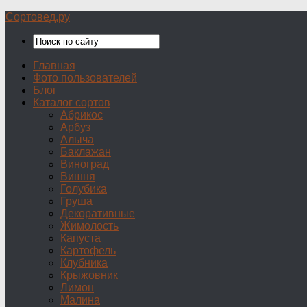
Сортовед.ру
Главная
Фото пользователей
Блог
Каталог сортов
Абрикос
Арбуз
Алыча
Баклажан
Виноград
Вишня
Голубика
Груша
Декоративные
Жимолость
Капуста
Картофель
Клубника
Крыжовник
Лимон
Малина