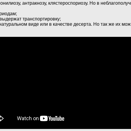
онилиозу, антракнозу, клястероспориозу. Но в неблагополу
риодам;
 выдержат транспортировку;
атуральном виде или в качестве десерта. Но так же их мож