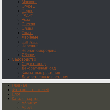
Морковь
Огурец
Перец
Редис
Роза
Свекла
Слива
Томат
Хвойные
Цитрусы
Черешня
Чёрная смородина
Яблоня
Садоводство
Сад и огород
Декоративный сад
Комнатные растения
Лекарственные растения
Главная
Фото пользователей
Блог
Каталог сортов
Абрикос
Арбуз