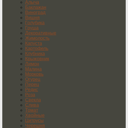
Алыча
Баклажан
Виноград
Вишня
Голубика
Груша
Декоративные
Жимолость
Капуста
Картофель
Клубника
Крыжовник
Лимон
Малина
Морковь
Огурец
Перец
Редис
Роза
Свекла
Слива
Томат
Хвойные
Цитрусы
Черешня