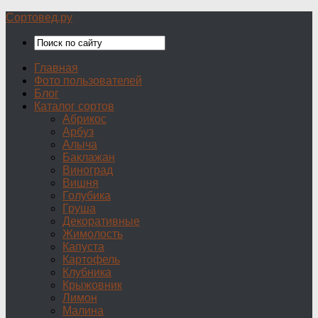
Сортовед.ру
Главная
Фото пользователей
Блог
Каталог сортов
Абрикос
Арбуз
Алыча
Баклажан
Виноград
Вишня
Голубика
Груша
Декоративные
Жимолость
Капуста
Картофель
Клубника
Крыжовник
Лимон
Малина