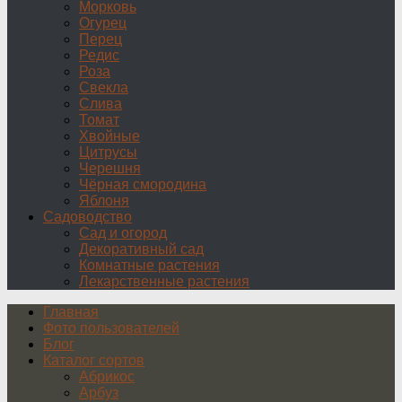
Морковь
Огурец
Перец
Редис
Роза
Свекла
Слива
Томат
Хвойные
Цитрусы
Черешня
Чёрная смородина
Яблоня
Садоводство
Сад и огород
Декоративный сад
Комнатные растения
Лекарственные растения
Главная
Фото пользователей
Блог
Каталог сортов
Абрикос
Арбуз