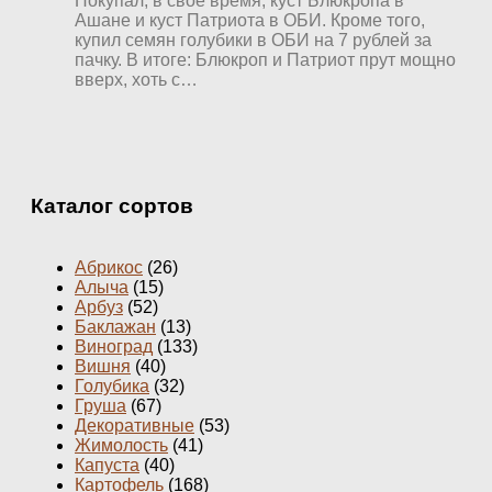
Покупал, в свое время, куст Блюкропа в
Ашане и куст Патриота в ОБИ. Кроме того,
купил семян голубики в ОБИ на 7 рублей за
пачку. В итоге: Блюкроп и Патриот прут мощно
вверх, хоть с…
Каталог сортов
Абрикос
(26)
Алыча
(15)
Арбуз
(52)
Баклажан
(13)
Виноград
(133)
Вишня
(40)
Голубика
(32)
Груша
(67)
Декоративные
(53)
Жимолость
(41)
Капуста
(40)
Картофель
(168)