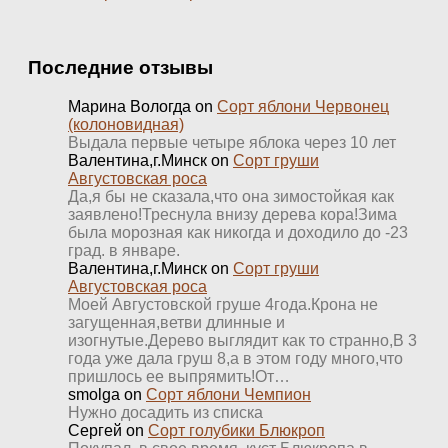
Последние отзывы
Марина Вологда
on
Сорт яблони Червонец
(колоновидная)
Выдала первые четыре яблока через 10 лет
Валентина,г.Минск
on
Сорт груши
Августовская роса
Да,я бы не сказала,что она зимостойкая как
заявлено!Треснула внизу дерева кора!Зима
была морозная как никогда и доходило до -23
град. в январе.
Валентина,г.Минск
on
Сорт груши
Августовская роса
Моей Августовской груше 4года.Крона не
загущенная,ветви длинные и
изогнутые.Дерево выглядит как то странно,В 3
года уже дала груш 8,а в этом году много,что
пришлось ее выпрямить!От…
smolga
on
Сорт яблони Чемпион
Нужно досадить из списка
Сергей
on
Сорт голубики Блюкроп