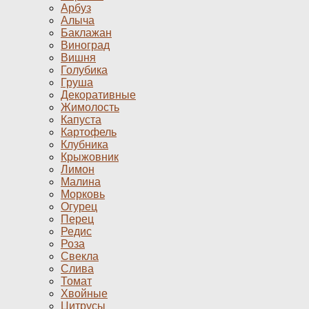
Арбуз
Алыча
Баклажан
Виноград
Вишня
Голубика
Груша
Декоративные
Жимолость
Капуста
Картофель
Клубника
Крыжовник
Лимон
Малина
Морковь
Огурец
Перец
Редис
Роза
Свекла
Слива
Томат
Хвойные
Цитрусы