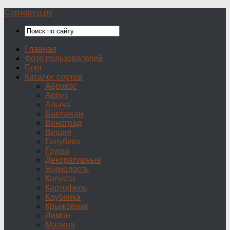
Сортовед.ру
Главная
Фото пользователей
Блог
Каталог сортов
Абрикос
Арбуз
Алыча
Баклажан
Виноград
Вишня
Голубика
Груша
Декоративные
Жимолость
Капуста
Картофель
Клубника
Крыжовник
Лимон
Малина