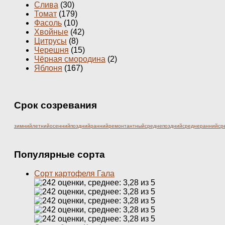
Слива
(30)
Томат
(179)
Фасоль
(10)
Хвойные
(42)
Цитрусы
(8)
Черешня
(15)
Чёрная смородина
(2)
Яблоня
(167)
Срок созревания
зимний
летний
осенний
поздний
ранний
ремонтантный
среднепоздний
среднеранний
ср
Популярные сорта
Сорт картофеля Гала