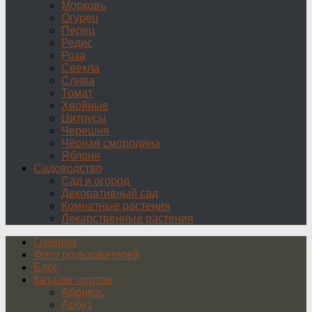
Морковь
Огурец
Перец
Редис
Роза
Свекла
Слива
Томат
Хвойные
Цитрусы
Черешня
Чёрная смородина
Яблоня
Садоводство
Сад и огород
Декоративный сад
Комнатные растения
Лекарственные растения
Главная
Фото пользователей
Блог
Каталог сортов
Абрикос
Арбуз