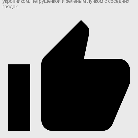
укропчиком, петрушечкой и зеленым лучком с соседних
грядок.