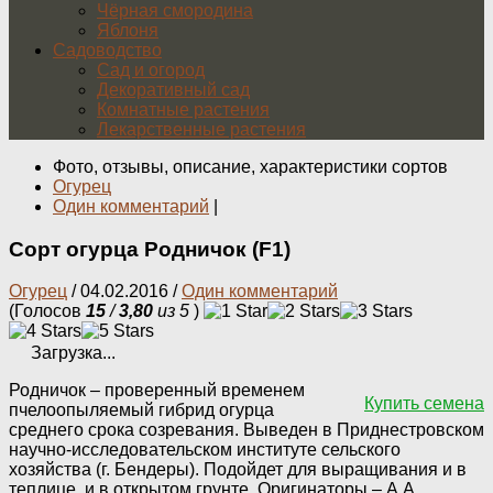
Чёрная смородина
Яблоня
Садоводство
Сад и огород
Декоративный сад
Комнатные растения
Лекарственные растения
Фото, отзывы, описание, характеристики сортов
Огурец
Один комментарий
|
Сорт огурца Родничок (F1)
Огурец
/
04.02.2016
/
Один комментарий
(Голосов
15
/
3,80
из 5
)
Загрузка...
Родничок – проверенный временем
Купить семена
пчелоопыляемый гибрид огурца
среднего срока созревания. Выведен в Приднестровском
научно-исследовательском институте сельского
хозяйства (г. Бендеры). Подойдет для выращивания и в
теплице, и в открытом грунте. Оригинаторы – А.А.