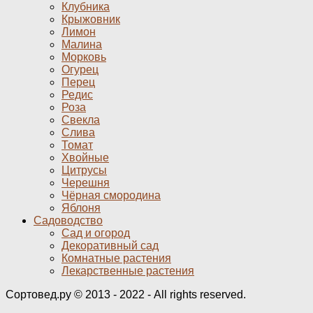
Клубника
Крыжовник
Лимон
Малина
Морковь
Огурец
Перец
Редис
Роза
Свекла
Слива
Томат
Хвойные
Цитрусы
Черешня
Чёрная смородина
Яблоня
Садоводство
Сад и огород
Декоративный сад
Комнатные растения
Лекарственные растения
Сортовед.ру © 2013 - 2022 - All rights reserved.