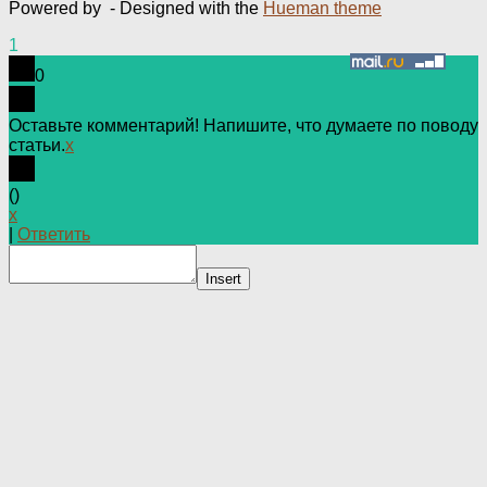
Powered by
- Designed with the
Hueman theme
1
0
Оставьте комментарий! Напишите, что думаете по поводу
статьи.
x
(
)
x
|
Ответить
Insert