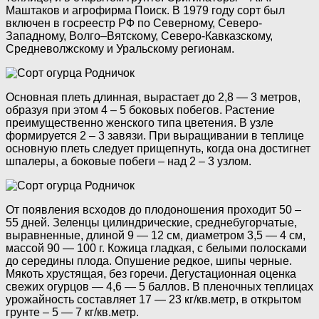
Маштаков и агрофирма Поиск. В 1979 году сорт был
включен в госреестр РФ по Северному, Северо-
Западному, Волго–Вятскому, Северо-Кавказскому,
Средневолжскому и Уральскому регионам.
Основная плеть длинная, вырастает до 2,8 — 3 метров,
образуя при этом 4 – 5 боковых побегов. Растение
преимущественно женского типа цветения. В узле
формируется 2 – 3 завязи. При выращивании в теплице
основную плеть следует прищепнуть, когда она достигнет
шпалеры, а боковые побеги – над 2 – 3 узлом.
От появления всходов до плодоношения проходит 50 –
55 дней. Зеленцы цилиндрические, среднебугорчатые,
выравненные, длиной 9 — 12 см, диаметром 3,5 — 4 см,
массой 90 — 100 г. Кожица гладкая, с белыми полосками
до середины плода. Опушение редкое, шипы черные.
Мякоть хрустящая, без горечи. Дегустационная оценка
свежих огурцов — 4,6 — 5 баллов. В пленочных теплицах
урожайность составляет 17 — 23 кг/кв.метр, в открытом
грунте – 5 — 7 кг/кв.метр.