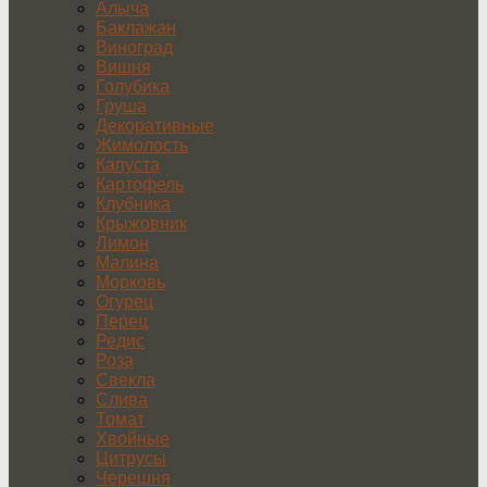
Алыча
Баклажан
Виноград
Вишня
Голубика
Груша
Декоративные
Жимолость
Капуста
Картофель
Клубника
Крыжовник
Лимон
Малина
Морковь
Огурец
Перец
Редис
Роза
Свекла
Слива
Томат
Хвойные
Цитрусы
Черешня