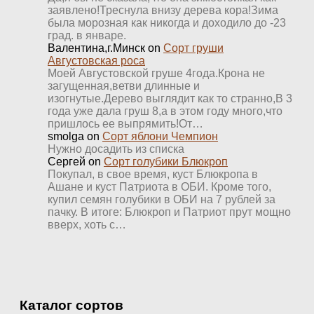
заявлено!Треснула внизу дерева кора!Зима
была морозная как никогда и доходило до -23
град. в январе.
Валентина,г.Минск
on
Сорт груши
Августовская роса
Моей Августовской груше 4года.Крона не
загущенная,ветви длинные и
изогнутые.Дерево выглядит как то странно,В 3
года уже дала груш 8,а в этом году много,что
пришлось ее выпрямить!От…
smolga
on
Сорт яблони Чемпион
Нужно досадить из списка
Сергей
on
Сорт голубики Блюкроп
Покупал, в свое время, куст Блюкропа в
Ашане и куст Патриота в ОБИ. Кроме того,
купил семян голубики в ОБИ на 7 рублей за
пачку. В итоге: Блюкроп и Патриот прут мощно
вверх, хоть с…
Каталог сортов