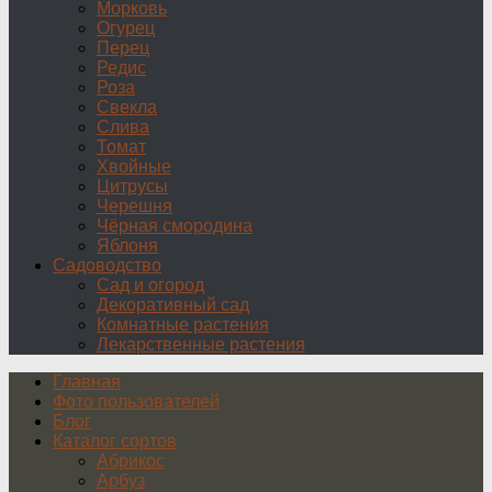
Морковь
Огурец
Перец
Редис
Роза
Свекла
Слива
Томат
Хвойные
Цитрусы
Черешня
Чёрная смородина
Яблоня
Садоводство
Сад и огород
Декоративный сад
Комнатные растения
Лекарственные растения
Главная
Фото пользователей
Блог
Каталог сортов
Абрикос
Арбуз