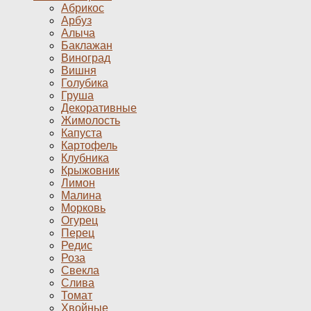
Абрикос
Арбуз
Алыча
Баклажан
Виноград
Вишня
Голубика
Груша
Декоративные
Жимолость
Капуста
Картофель
Клубника
Крыжовник
Лимон
Малина
Морковь
Огурец
Перец
Редис
Роза
Свекла
Слива
Томат
Хвойные