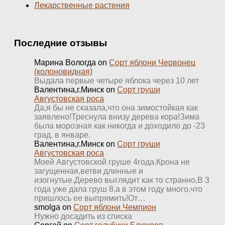
Лекарственные растения
Последние отзывы
Марина Вологда
on
Сорт яблони Червонец
(колоновидная)
Выдала первые четыре яблока через 10 лет
Валентина,г.Минск
on
Сорт груши
Августовская роса
Да,я бы не сказала,что она зимостойкая как
заявлено!Треснула внизу дерева кора!Зима
была морозная как никогда и доходило до -23
град. в январе.
Валентина,г.Минск
on
Сорт груши
Августовская роса
Моей Августовской груше 4года.Крона не
загущенная,ветви длинные и
изогнутые.Дерево выглядит как то странно,В 3
года уже дала груш 8,а в этом году много,что
пришлось ее выпрямить!От…
smolga
on
Сорт яблони Чемпион
Нужно досадить из списка