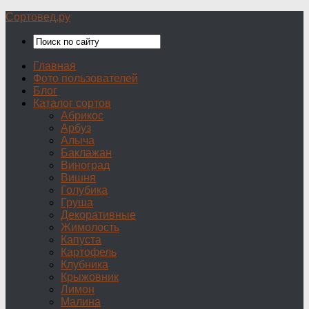
Сортовед.ру
Главная
Фото пользователей
Блог
Каталог сортов
Абрикос
Арбуз
Алыча
Баклажан
Виноград
Вишня
Голубика
Груша
Декоративные
Жимолость
Капуста
Картофель
Клубника
Крыжовник
Лимон
Малина