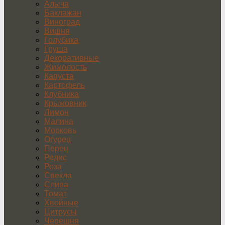
Алыча
Баклажан
Виноград
Вишня
Голубика
Груша
Декоративные
Жимолость
Капуста
Картофель
Клубника
Крыжовник
Лимон
Малина
Морковь
Огурец
Перец
Редис
Роза
Свекла
Слива
Томат
Хвойные
Цитрусы
Черешня