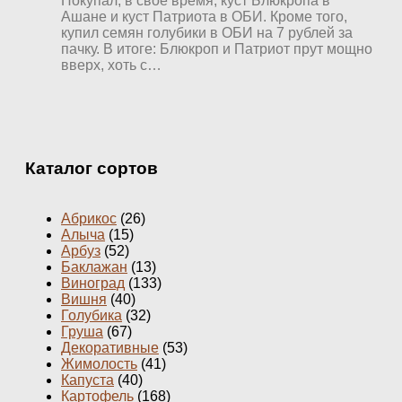
Покупал, в свое время, куст Блюкропа в
Ашане и куст Патриота в ОБИ. Кроме того,
купил семян голубики в ОБИ на 7 рублей за
пачку. В итоге: Блюкроп и Патриот прут мощно
вверх, хоть с…
Каталог сортов
Абрикос
(26)
Алыча
(15)
Арбуз
(52)
Баклажан
(13)
Виноград
(133)
Вишня
(40)
Голубика
(32)
Груша
(67)
Декоративные
(53)
Жимолость
(41)
Капуста
(40)
Картофель
(168)