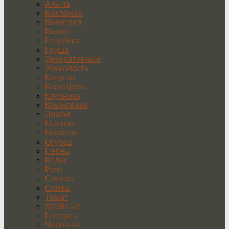
Алыча
Баклажан
Виноград
Вишня
Голубика
Груша
Декоративные
Жимолость
Капуста
Картофель
Клубника
Крыжовник
Лимон
Малина
Морковь
Огурец
Перец
Редис
Роза
Свекла
Слива
Томат
Хвойные
Цитрусы
Черешня