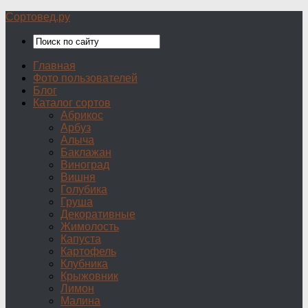
Сортовед.ру
Главная
Фото пользователей
Блог
Каталог сортов
Абрикос
Арбуз
Алыча
Баклажан
Виноград
Вишня
Голубика
Груша
Декоративные
Жимолость
Капуста
Картофель
Клубника
Крыжовник
Лимон
Малина