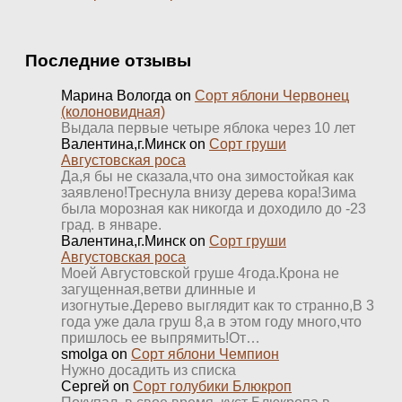
Последние отзывы
Марина Вологда
on
Сорт яблони Червонец
(колоновидная)
Выдала первые четыре яблока через 10 лет
Валентина,г.Минск
on
Сорт груши
Августовская роса
Да,я бы не сказала,что она зимостойкая как
заявлено!Треснула внизу дерева кора!Зима
была морозная как никогда и доходило до -23
град. в январе.
Валентина,г.Минск
on
Сорт груши
Августовская роса
Моей Августовской груше 4года.Крона не
загущенная,ветви длинные и
изогнутые.Дерево выглядит как то странно,В 3
года уже дала груш 8,а в этом году много,что
пришлось ее выпрямить!От…
smolga
on
Сорт яблони Чемпион
Нужно досадить из списка
Сергей
on
Сорт голубики Блюкроп