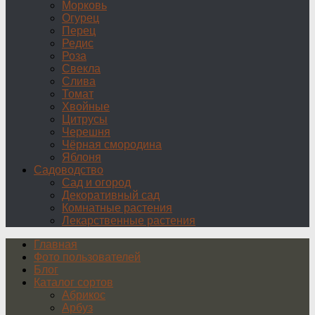
Морковь
Огурец
Перец
Редис
Роза
Свекла
Слива
Томат
Хвойные
Цитрусы
Черешня
Чёрная смородина
Яблоня
Садоводство
Сад и огород
Декоративный сад
Комнатные растения
Лекарственные растения
Главная
Фото пользователей
Блог
Каталог сортов
Абрикос
Арбуз