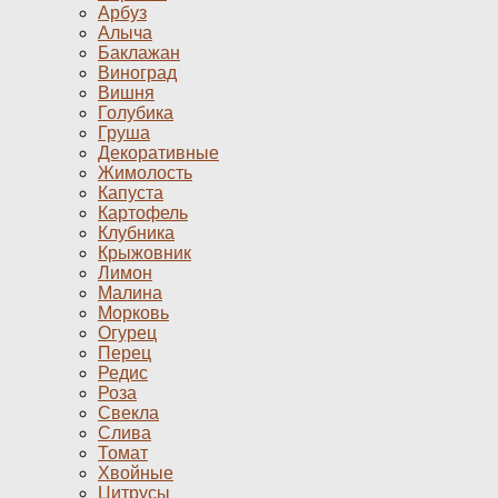
Арбуз
Алыча
Баклажан
Виноград
Вишня
Голубика
Груша
Декоративные
Жимолость
Капуста
Картофель
Клубника
Крыжовник
Лимон
Малина
Морковь
Огурец
Перец
Редис
Роза
Свекла
Слива
Томат
Хвойные
Цитрусы