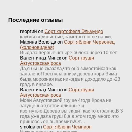
Последние отзывы
георгий
on
Сорт картофеля Эльмундо
клубни водянистые, заметно после варки.
Марина Вологда
on
Сорт яблони Червонец
(колоновидная)
Выдала первые четыре яблока через 10 лет
Валентина,г.Минск
on
Сорт груши
Августовская роса
Да,я бы не сказала,что она зимостойкая как
заявлено!Треснула внизу дерева кора!Зима
была морозная как никогда и доходило до -23
град. в январе.
Валентина,г.Минск
on
Сорт груши
Августовская роса
Моей Августовской груше 4года.Крона не
загущенная,ветви длинные и
изогнутые.Дерево выглядит как то странно,В 3
года уже дала груш 8,а в этом году много,что
пришлось ее выпрямить!От…
smolga
on
Сорт яблони Чемпион