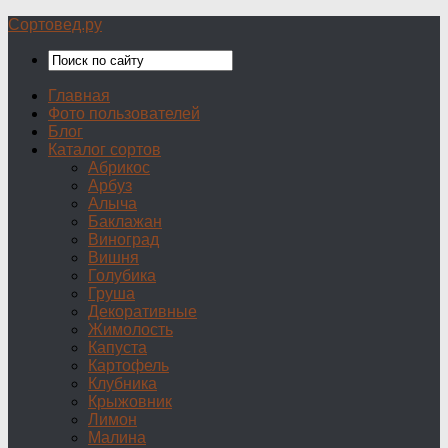
Сортовед.ру
Главная
Фото пользователей
Блог
Каталог сортов
Абрикос
Арбуз
Алыча
Баклажан
Виноград
Вишня
Голубика
Груша
Декоративные
Жимолость
Капуста
Картофель
Клубника
Крыжовник
Лимон
Малина