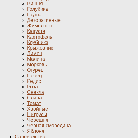
Вишня
Голубика
Груша
Декоративные
Жимолость
Капуста
Картофель
Клубника
Крыжовник
Лимон
Малина
Морковь
Огурец
Перец
Редис
Роза
Свекла
Слива
Томат
Хвойные
Цитрусы
Черешня
Чёрная смородина
Яблоня
Садоводство