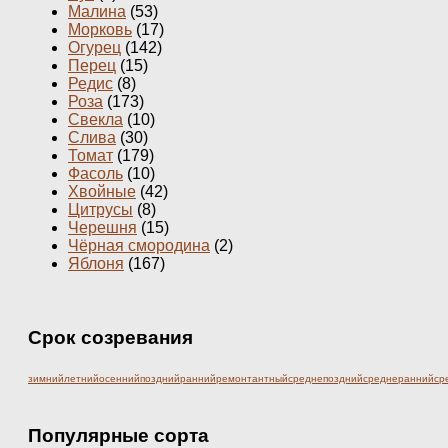
Малина
(53)
Морковь
(17)
Огурец
(142)
Перец
(15)
Редис
(8)
Роза
(173)
Свекла
(10)
Слива
(30)
Томат
(179)
Фасоль
(10)
Хвойные
(42)
Цитрусы
(8)
Черешня
(15)
Чёрная смородина
(2)
Яблоня
(167)
Срок созревания
зимний
летний
осенний
поздний
ранний
ремонтантный
среднепоздний
среднеранний
ср
Популярные сорта