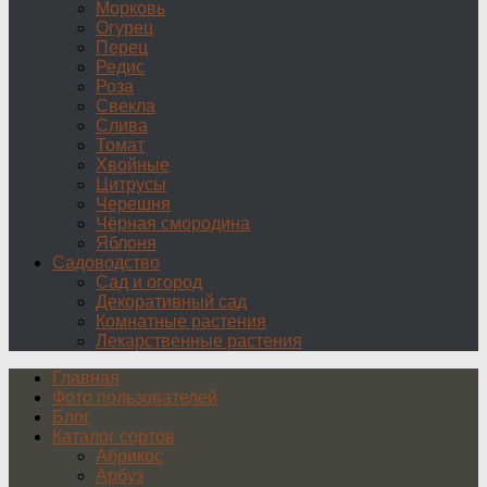
Морковь
Огурец
Перец
Редис
Роза
Свекла
Слива
Томат
Хвойные
Цитрусы
Черешня
Чёрная смородина
Яблоня
Садоводство
Сад и огород
Декоративный сад
Комнатные растения
Лекарственные растения
Главная
Фото пользователей
Блог
Каталог сортов
Абрикос
Арбуз