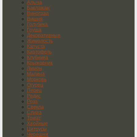
Алыча
Баклажан
Виноград
Вишня
Голубика
Груша
Декоративные
Жимолость
Капуста
Картофель
Клубника
Крыжовник
Лимон
Малина
Морковь
Огурец
Перец
Редис
Роза
Свекла
Слива
Томат
Хвойные
Цитрусы
Черешня