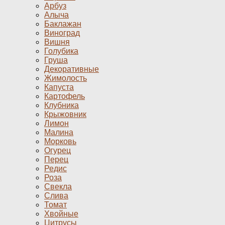
Арбуз
Алыча
Баклажан
Виноград
Вишня
Голубика
Груша
Декоративные
Жимолость
Капуста
Картофель
Клубника
Крыжовник
Лимон
Малина
Морковь
Огурец
Перец
Редис
Роза
Свекла
Слива
Томат
Хвойные
Цитрусы