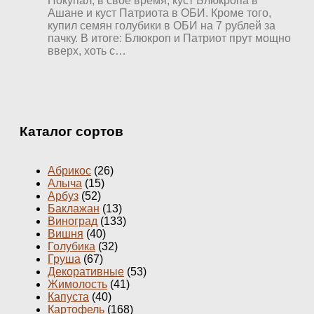
Покупал, в свое время, куст Блюкропа в
Ашане и куст Патриота в ОБИ. Кроме того,
купил семян голубики в ОБИ на 7 рублей за
пачку. В итоге: Блюкроп и Патриот прут мощно
вверх, хоть с…
Каталог сортов
Абрикос
(26)
Алыча
(15)
Арбуз
(52)
Баклажан
(13)
Виноград
(133)
Вишня
(40)
Голубика
(32)
Груша
(67)
Декоративные
(53)
Жимолость
(41)
Капуста
(40)
Картофель
(168)