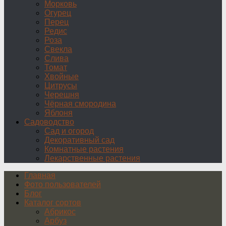
Морковь
Огурец
Перец
Редис
Роза
Свекла
Слива
Томат
Хвойные
Цитрусы
Черешня
Чёрная смородина
Яблоня
Садоводство
Сад и огород
Декоративный сад
Комнатные растения
Лекарственные растения
Главная
Фото пользователей
Блог
Каталог сортов
Абрикос
Арбуз