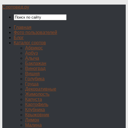
Сортовед.ру
Главная
Фото пользователей
Блог
Каталог сортов
Абрикос
Арбуз
Алыча
Баклажан
Виноград
Вишня
Голубика
Груша
Декоративные
Жимолость
Капуста
Картофель
Клубника
Крыжовник
Лимон
Малина