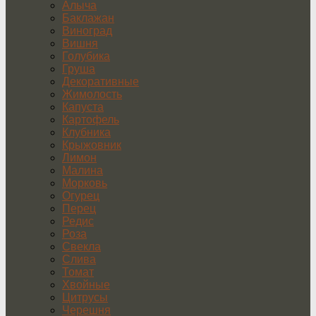
Алыча
Баклажан
Виноград
Вишня
Голубика
Груша
Декоративные
Жимолость
Капуста
Картофель
Клубника
Крыжовник
Лимон
Малина
Морковь
Огурец
Перец
Редис
Роза
Свекла
Слива
Томат
Хвойные
Цитрусы
Черешня