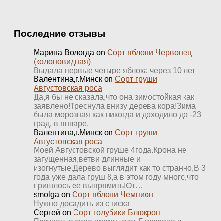
Последние отзывы
Марина Вологда
on
Сорт яблони Червонец
(колоновидная)
Выдала первые четыре яблока через 10 лет
Валентина,г.Минск
on
Сорт груши
Августовская роса
Да,я бы не сказала,что она зимостойкая как
заявлено!Треснула внизу дерева кора!Зима
была морозная как никогда и доходило до -23
град. в январе.
Валентина,г.Минск
on
Сорт груши
Августовская роса
Моей Августовской груше 4года.Крона не
загущенная,ветви длинные и
изогнутые.Дерево выглядит как то странно,В 3
года уже дала груш 8,а в этом году много,что
пришлось ее выпрямить!От…
smolga
on
Сорт яблони Чемпион
Нужно досадить из списка
Сергей
on
Сорт голубики Блюкроп