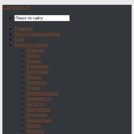
Сортовед.ру
Главная
Фото пользователей
Блог
Каталог сортов
Абрикос
Арбуз
Алыча
Баклажан
Виноград
Вишня
Голубика
Груша
Декоративные
Жимолость
Капуста
Картофель
Клубника
Крыжовник
Лимон
Малина