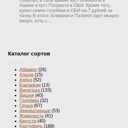
Покупал, в свое время, куст Блюкропа в
Ашане и куст Патриота в ОБИ. Кроме того,
купил семян голубики в ОБИ на 7 рублей за
пачку. В итоге: Блюкроп и Патриот прут мощно
вверх, хоть с…
Каталог сортов
Абрикос
(26)
Алыча
(15)
Арбуз
(52)
Баклажан
(13)
Виноград
(133)
Вишня
(40)
Голубика
(32)
Груша
(67)
Декоративные
(53)
Жимолость
(41)
Капуста
(40)
Картофель
(168)