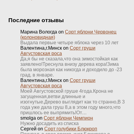
Последние отзывы
Марина Вологда
on
Сорт яблони Червонец
(колоновидная)
Выдала первые четыре яблока через 10 лет
Валентина,г.Минск
on
Сорт груши
Августовская роса
Да,я бы не сказала,что она зимостойкая как
заявлено!Треснула внизу дерева кора!Зима
была морозная как никогда и доходило до -23
град. в январе.
Валентина,г.Минск
on
Сорт груши
Августовская роса
Моей Августовской груше 4года.Крона не
загущенная,ветви длинные и
изогнутые.Дерево выглядит как то странно,В 3
года уже дала груш 8,а в этом году много,что
пришлось ее выпрямить!От…
smolga
on
Сорт яблони Чемпион
Нужно досадить из списка
Сергей
on
Сорт голубики Блюкроп