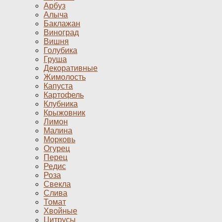
Арбуз
Алыча
Баклажан
Виноград
Вишня
Голубика
Груша
Декоративные
Жимолость
Капуста
Картофель
Клубника
Крыжовник
Лимон
Малина
Морковь
Огурец
Перец
Редис
Роза
Свекла
Слива
Томат
Хвойные
Цитрусы