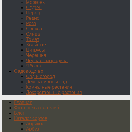
Морковь
Огурец
Перец
Редис
Роза
Свекла
Слива
Томат
Хвойные
Цитрусы
Черешня
Чёрная смородина
Яблоня
Садоводство
Сад и огород
Декоративный сад
Комнатные растения
Лекарственные растения
Главная
Фото пользователей
Блог
Каталог сортов
Абрикос
Арбуз