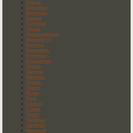
Алыча
Баклажан
Виноград
Вишня
Голубика
Груша
Декоративные
Жимолость
Капуста
Картофель
Клубника
Крыжовник
Лимон
Малина
Морковь
Огурец
Перец
Редис
Роза
Свекла
Слива
Томат
Хвойные
Цитрусы
Черешня