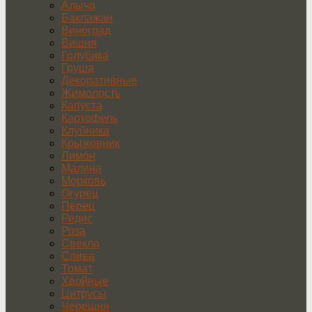
Алыча
Баклажан
Виноград
Вишня
Голубика
Груша
Декоративные
Жимолость
Капуста
Картофель
Клубника
Крыжовник
Лимон
Малина
Морковь
Огурец
Перец
Редис
Роза
Свекла
Слива
Томат
Хвойные
Цитрусы
Черешня