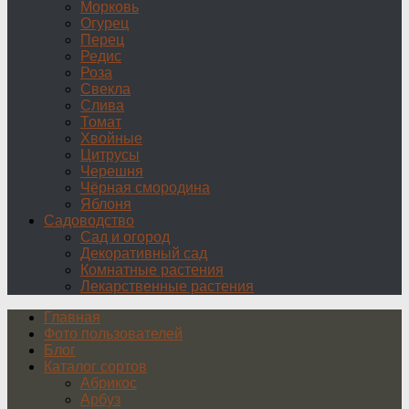
Морковь
Огурец
Перец
Редис
Роза
Свекла
Слива
Томат
Хвойные
Цитрусы
Черешня
Чёрная смородина
Яблоня
Садоводство
Сад и огород
Декоративный сад
Комнатные растения
Лекарственные растения
Главная
Фото пользователей
Блог
Каталог сортов
Абрикос
Арбуз