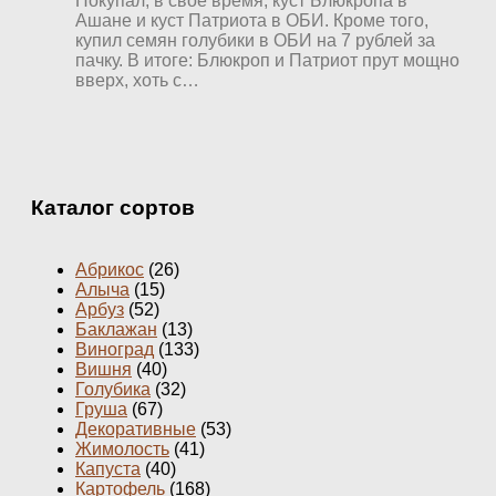
Покупал, в свое время, куст Блюкропа в
Ашане и куст Патриота в ОБИ. Кроме того,
купил семян голубики в ОБИ на 7 рублей за
пачку. В итоге: Блюкроп и Патриот прут мощно
вверх, хоть с…
Каталог сортов
Абрикос
(26)
Алыча
(15)
Арбуз
(52)
Баклажан
(13)
Виноград
(133)
Вишня
(40)
Голубика
(32)
Груша
(67)
Декоративные
(53)
Жимолость
(41)
Капуста
(40)
Картофель
(168)