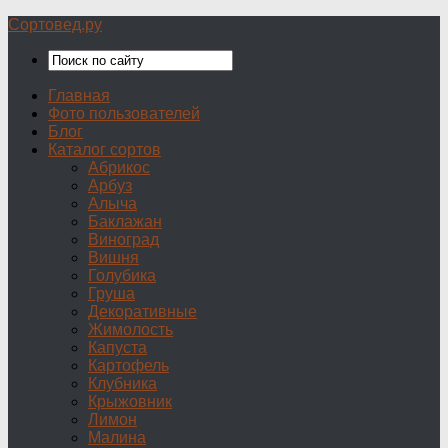
Сортовед.ру
Главная
Фото пользователей
Блог
Каталог сортов
Абрикос
Арбуз
Алыча
Баклажан
Виноград
Вишня
Голубика
Груша
Декоративные
Жимолость
Капуста
Картофель
Клубника
Крыжовник
Лимон
Малина