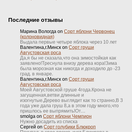
Последние отзывы
Марина Вологда
on
Сорт яблони Червонец
(колоновидная)
Выдала первые четыре яблока через 10 лет
Валентина,г.Минск
on
Сорт груши
Августовская роса
Да,я бы не сказала,что она зимостойкая как
заявлено!Треснула внизу дерева кора!Зима
была морозная как никогда и доходило до -23
град. в январе.
Валентина,г.Минск
on
Сорт груши
Августовская роса
Моей Августовской груше 4года.Крона не
загущенная,ветви длинные и
изогнутые.Дерево выглядит как то странно,В 3
года уже дала груш 8,а в этом году много,что
пришлось ее выпрямить!От…
smolga
on
Сорт яблони Чемпион
Нужно досадить из списка
Сергей
on
Сорт голубики Блюкроп