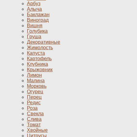
Арбуз
Алыча
Баклажан
Виноград
Вишня
Голубика
Груша
Декоративные
Жимолость
Капуста
Картофель
Клубника
Крыжовник
Лимон
Малина
Морковь
Огурец
Перец
Редис
Роза
Свекла
Слива
Томат
Хвойные
Цитрусы