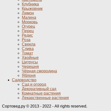
Клубника
Крыжовник
Лимон
Малина
Морковь
Огурец
Перец
Редис
Роза
Свекла
Слива
Томат
Хвойные
Цитрусы
Черешня
Чёрная смородина
Яблоня
Садоводство
Сад и огород
Декоративный сад
Комнатные растения
Лекарственные растения
Сортовед.ру © 2013 - 2022 - All rights reserved.