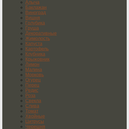
Алыча
Баклажан
Виноград
Вишня
Голубика
Груша
Декоративные
Жимолость
Капуста
Картофель
Клубника
Крыжовник
Лимон
Малина
Морковь
Огурец
Перец
Редис
Роза
Свекла
Слива
Томат
Хвойные
Цитрусы
Черешня