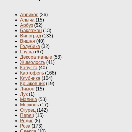
Абрикос
(26)
Алыча
(15)
Арбуз
(52)
Баклажан
(13)
Виноград
(133)
Вишня
(40)
Голубика
(32)
Груша
(67)
Декоративные
(53)
Жимолость
(41)
Капуста
(40)
Картофель
(168)
Клубника
(104)
Крыжовник
(19)
Лимон
(15)
Лук
(1)
Малина
(53)
Морковь
(17)
Огурец
(142)
Перец
(15)
Редис
(8)
Роза
(173)
Свекла
(10)