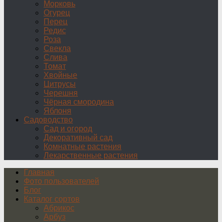
Морковь
Огурец
Перец
Редис
Роза
Свекла
Слива
Томат
Хвойные
Цитрусы
Черешня
Чёрная смородина
Яблоня
Садоводство
Сад и огород
Декоративный сад
Комнатные растения
Лекарственные растения
Главная
Фото пользователей
Блог
Каталог сортов
Абрикос
Арбуз