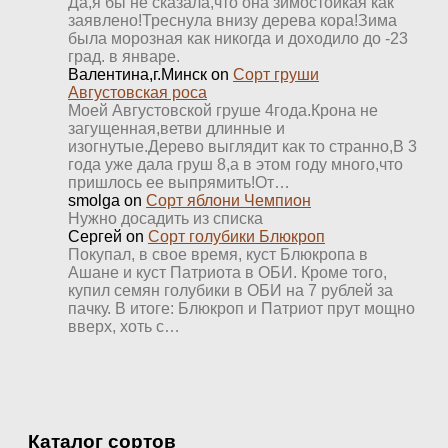
Да,я бы не сказала,что она зимостойкая как
заявлено!Треснула внизу дерева кора!Зима
была морозная как никогда и доходило до -23
град. в январе.
Валентина,г.Минск
on
Сорт груши
Августовская роса
Моей Августовской груше 4года.Крона не
загущенная,ветви длинные и
изогнутые.Дерево выглядит как то странно,В 3
года уже дала груш 8,а в этом году много,что
пришлось ее выпрямить!От…
smolga
on
Сорт яблони Чемпион
Нужно досадить из списка
Сергей
on
Сорт голубики Блюкроп
Покупал, в свое время, куст Блюкропа в
Ашане и куст Патриота в ОБИ. Кроме того,
купил семян голубики в ОБИ на 7 рублей за
пачку. В итоге: Блюкроп и Патриот прут мощно
вверх, хоть с…
Каталог сортов