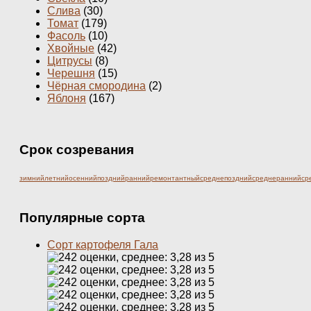
Слива
(30)
Томат
(179)
Фасоль
(10)
Хвойные
(42)
Цитрусы
(8)
Черешня
(15)
Чёрная смородина
(2)
Яблоня
(167)
Срок созревания
зимний
летний
осенний
поздний
ранний
ремонтантный
среднепоздний
среднеранний
ср
Популярные сорта
Сорт картофеля Гала