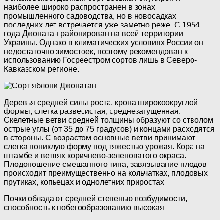
наиболее широко распространен в зонах
промышленного садоводства, но в новосадках
последних лет встречается уже заметно реже. С 1954
года Джонатан районирован на всей территории
Украины. Однако в климатических условиях России он
недостаточно зимостоек, поэтому рекомендован к
использованию Госреестром сортов лишь в Северо-
Кавказском регионе.
Деревья средней силы роста, крона широкоокруглой
формы, слегка развесистая, среднезагущенная.
Скелетные ветви средней толщины образуют со стволом
острые углы (от 35 до 75 градусов) и концами расходятся
в стороны. С возрастом основные ветви принимают
слегка пониклую форму под тяжестью урожая. Кора на
штамбе и ветвях коричнево-зеленоватого окраса.
Плодоношение смешанного типа, завязывание плодов
происходит преимущественно на кольчатках, плодовых
прутиках, копьецах и однолетних приростах.
Почки обладают средней степенью возбудимости,
способность к побегообразованию высокая.