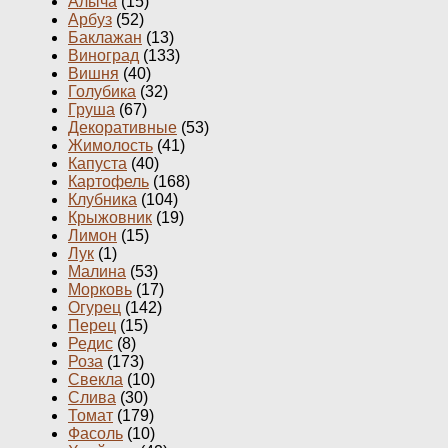
Алыча
(15)
Арбуз
(52)
Баклажан
(13)
Виноград
(133)
Вишня
(40)
Голубика
(32)
Груша
(67)
Декоративные
(53)
Жимолость
(41)
Капуста
(40)
Картофель
(168)
Клубника
(104)
Крыжовник
(19)
Лимон
(15)
Лук
(1)
Малина
(53)
Морковь
(17)
Огурец
(142)
Перец
(15)
Редис
(8)
Роза
(173)
Свекла
(10)
Слива
(30)
Томат
(179)
Фасоль
(10)