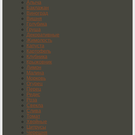
Алыча
Баклажан
Виноград
Вишня
Голубика
Груша
Декоративные
Жимолость
Капуста
Картофель
Клубника
Крыжовник
Лимон
Малина
Морковь
Огурец
Перец
Редис
Роза
Свекла
Слива
Томат
Хвойные
Цитрусы
Черешня