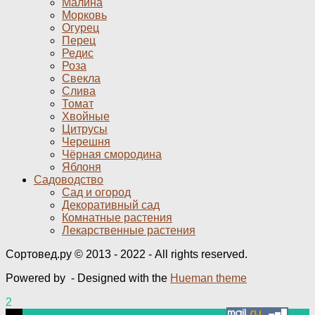
Малина
Морковь
Огурец
Перец
Редис
Роза
Свекла
Слива
Томат
Хвойные
Цитрусы
Черешня
Чёрная смородина
Яблоня
Садоводство
Сад и огород
Декоративный сад
Комнатные растения
Лекарственные растения
Сортовед.ру © 2013 - 2022 - All rights reserved.
Powered by
- Designed with the
Hueman theme
2