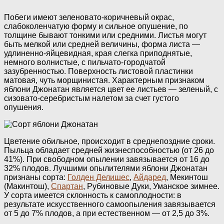
Побеги имеют зеленовато-коричневый окрас,
слабоколенчатую форму и сильное опушение, по
толщине бывают тонкими или средними. Листья могут
быть мелкой или средней величины, форма листа —
удлиненно-яйцевидная, края слегка приподнятые,
немного волнистые, с пильчато-городчатой
зазубренностью. Поверхность листовой пластинки
матовая, чуть морщинистая. Характерным признаком
яблони Джонатан является цвет ее листьев — зеленый, с
сизовато-серебристым налетом за счет густого
опушения.
Цветение обильное, происходит в среднепоздние сроки.
Пыльца обладает средней жизнеспособностью (от 26 до
41%). При свободном опылении завязывается от 16 до
32% плодов. Лучшими опылителями яблони Джонатан
признаны сорта:
Голден Делишес
,
Айдаред
, Мекинтош
(Макинтош),
Спартан
, Рубиновые Дуки, Уманское зимнее.
У сорта имеется склонность к самоплодности: в
результате искусственного самоопыления завязывается
от 5 до 7% плодов, а при естественном — от 2,5 до 3%.