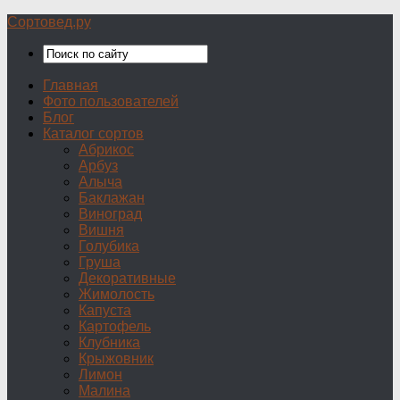
Сортовед.ру
Главная
Фото пользователей
Блог
Каталог сортов
Абрикос
Арбуз
Алыча
Баклажан
Виноград
Вишня
Голубика
Груша
Декоративные
Жимолость
Капуста
Картофель
Клубника
Крыжовник
Лимон
Малина