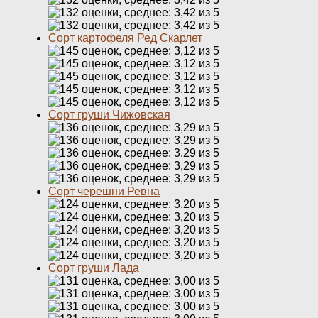
Сорт картофеля Ред Скарлет
Сорт груши Чижовская
Сорт черешни Ревна
Сорт груши Лада