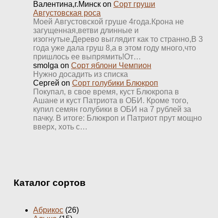
Валентина,г.Минск
on
Сорт груши
Августовская роса
Моей Августовской груше 4года.Крона не
загущенная,ветви длинные и
изогнутые.Дерево выглядит как то странно,В 3
года уже дала груш 8,а в этом году много,что
пришлось ее выпрямить!От…
smolga
on
Сорт яблони Чемпион
Нужно досадить из списка
Сергей
on
Сорт голубики Блюкроп
Покупал, в свое время, куст Блюкропа в
Ашане и куст Патриота в ОБИ. Кроме того,
купил семян голубики в ОБИ на 7 рублей за
пачку. В итоге: Блюкроп и Патриот прут мощно
вверх, хоть с…
Каталог сортов
Абрикос
(26)