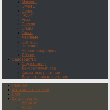
Морковь
Огурец
Перец
Редис
Роза
Свекла
Слива
Томат
Хвойные
Цитрусы
Черешня
Чёрная смородина
Яблоня
Садоводство
Сад и огород
Декоративный сад
Комнатные растения
Лекарственные растения
Главная
Фото пользователей
Блог
Каталог сортов
Абрикос
Арбуз