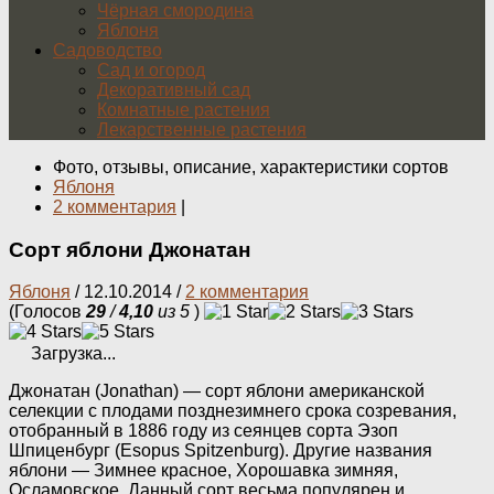
Чёрная смородина
Яблоня
Садоводство
Сад и огород
Декоративный сад
Комнатные растения
Лекарственные растения
Фото, отзывы, описание, характеристики сортов
Яблоня
2 комментария
|
Сорт яблони Джонатан
Яблоня
/
12.10.2014
/
2 комментария
(Голосов
29
/
4,10
из 5
)
Загрузка...
Джонатан (Jonathan) — сорт яблони американской
селекции с плодами позднезимнего срока созревания,
отобранный в 1886 году из сеянцев сорта Эзоп
Шпиценбург (Esopus Spitzenburg). Другие названия
яблони — Зимнее красное, Хорошавка зимняя,
Осламовское. Данный сорт весьма популярен и