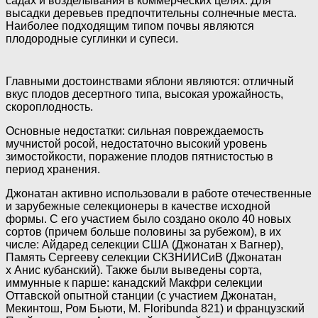
садах и возделывания в коммерческих целях. Для
высадки деревьев предпочтительны солнечные места.
Наиболее подходящим типом почвы являются
плодородные суглинки и супеси.
Главными достоинствами яблони являются: отличный
вкус плодов десертного типа, высокая урожайность,
скороплодность.
Основные недостатки: сильная повреждаемость
мучнистой росой, недостаточно высокий уровень
зимостойкости, поражение плодов пятнистостью в
период хранения.
Джонатан активно использовали в работе отечественные
и зарубежные селекционеры в качестве исходной
формы. С его участием было создано около 40 новых
сортов (причем больше половины за рубежом), в их
числе: Айдаред селекции США (Джонатан x Вагнер),
Память Сергееву селекции СКЗНИИСиВ (Джонатан
x Анис кубанский). Также были выведены сорта,
иммунные к парше: канадский Макфри селекции
Оттавской опытной станции (с участием Джонатан,
Мекинтош, Ром Бьюти, M. Floribunda 821) и французский