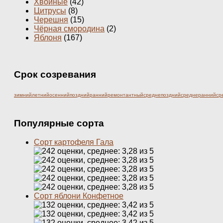
Хвойные
(42)
Цитрусы
(8)
Черешня
(15)
Чёрная смородина
(2)
Яблоня
(167)
Срок созревания
зимний
летний
осенний
поздний
ранний
ремонтантный
среднепоздний
среднеранний
ср
Популярные сорта
Сорт картофеля Гала
Сорт яблони Конфетное