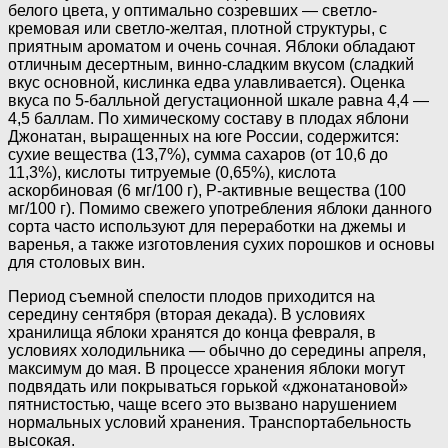
белого цвета, у оптимально созревших — светло-
кремовая или светло-желтая, плотной структуры, с
приятным ароматом и очень сочная. Яблоки обладают
отличным десертным, винно-сладким вкусом (сладкий
вкус основной, кислинка едва улавливается). Оценка
вкуса по 5-балльной дегустационной шкале равна 4,4 —
4,5 баллам. По химическому составу в плодах яблони
Джонатан, выращенных на юге России, содержится:
сухие вещества (13,7%), сумма сахаров (от 10,6 до
11,3%), кислоты титруемые (0,65%), кислота
аскорбиновая (6 мг/100 г), P-активные вещества (100
мг/100 г). Помимо свежего употребления яблоки данного
сорта часто используют для переработки на джемы и
варенья, а также изготовления сухих порошков и основы
для столовых вин.
Период съемной спелости плодов приходится на
середину сентября (вторая декада). В условиях
хранилища яблоки хранятся до конца февраля, в
условиях холодильника — обычно до середины апреля,
максимум до мая. В процессе хранения яблоки могут
подвядать или покрываться горькой «джонатановой»
пятнистостью, чаще всего это вызвано нарушением
нормальных условий хранения. Транспортабельность
высокая.