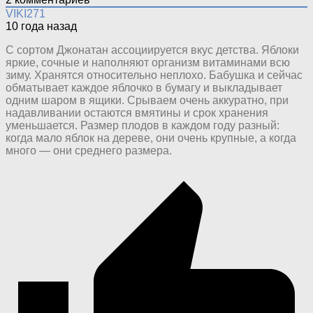
VIKI271
10 года назад
С сортом Джонатан ассоциируется вкус детства. Яблоки
яркие, сочные и наполняют организм витаминами всю
зиму. Хранятся относительно неплохо. Бабушка и сейчас
обматывает каждое яблочко в бумагу и выкладывает
одним шаром в ящики. Срываем очень аккуратно, при
надавливании остаются вмятины и срок хранения
уменьшается. Размер плодов в каждом году разный:
когда мало яблок на дереве, они очень крупные, а когда
много — они среднего размера.