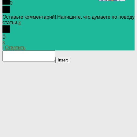
0
Оставьте комментарий! Напишите, что думаете по поводу
статьи.
x
(
)
x
|
Ответить
Insert