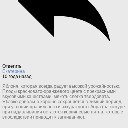
Ответить
Екатерина
10 года назад
Яблоня, которая всегда радует высокой урожайностью.
Плоды красновато-оранжевого цвета с прекрасными
вкусовыми качествами, мякоть слегка твердовата.
Яблоко довольно хорошо сохраняется в зимний период,
при условии правильного и аккуратного сбора (на кожуре
при надавливании остаются коричневые пятна, которые
впоследствии приводят к загниванию).