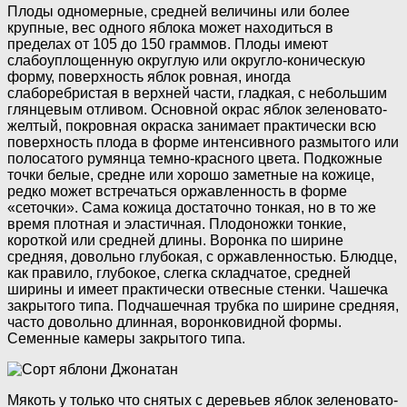
Плоды одномерные, средней величины или более
крупные, вес одного яблока может находиться в
пределах от 105 до 150 граммов. Плоды имеют
слабоуплощенную округлую или округло-коническую
форму, поверхность яблок ровная, иногда
слаборебристая в верхней части, гладкая, с небольшим
глянцевым отливом. Основной окрас яблок зеленовато-
желтый, покровная окраска занимает практически всю
поверхность плода в форме интенсивного размытого или
полосатого румянца темно-красного цвета. Подкожные
точки белые, средне или хорошо заметные на кожице,
редко может встречаться оржавленность в форме
«сеточки». Сама кожица достаточно тонкая, но в то же
время плотная и эластичная. Плодоножки тонкие,
короткой или средней длины. Воронка по ширине
средняя, довольно глубокая, с оржавленностью. Блюдце,
как правило, глубокое, слегка складчатое, средней
ширины и имеет практически отвесные стенки. Чашечка
закрытого типа. Подчашечная трубка по ширине средняя,
часто довольно длинная, воронковидной формы.
Семенные камеры закрытого типа.
Мякоть у только что снятых с деревьев яблок зеленовато-