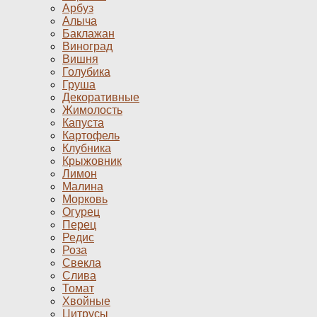
Арбуз
Алыча
Баклажан
Виноград
Вишня
Голубика
Груша
Декоративные
Жимолость
Капуста
Картофель
Клубника
Крыжовник
Лимон
Малина
Морковь
Огурец
Перец
Редис
Роза
Свекла
Слива
Томат
Хвойные
Цитрусы