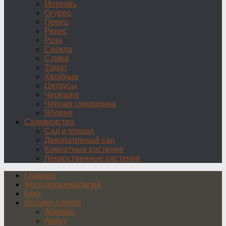
Морковь
Огурец
Перец
Редис
Роза
Свекла
Слива
Томат
Хвойные
Цитрусы
Черешня
Чёрная смородина
Яблоня
Садоводство
Сад и огород
Декоративный сад
Комнатные растения
Лекарственные растения
Главная
Фото пользователей
Блог
Каталог сортов
Абрикос
Арбуз