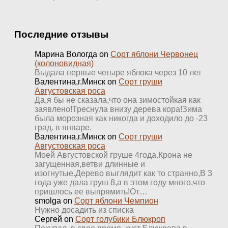
Последние отзывы
Марина Вологда
on
Сорт яблони Червонец
(колоновидная)
Выдала первые четыре яблока через 10 лет
Валентина,г.Минск
on
Сорт груши
Августовская роса
Да,я бы не сказала,что она зимостойкая как
заявлено!Треснула внизу дерева кора!Зима
была морозная как никогда и доходило до -23
град. в январе.
Валентина,г.Минск
on
Сорт груши
Августовская роса
Моей Августовской груше 4года.Крона не
загущенная,ветви длинные и
изогнутые.Дерево выглядит как то странно,В 3
года уже дала груш 8,а в этом году много,что
пришлось ее выпрямить!От…
smolga
on
Сорт яблони Чемпион
Нужно досадить из списка
Сергей
on
Сорт голубики Блюкроп