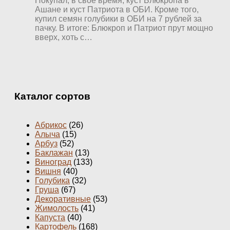
Покупал, в свое время, куст Блюкропа в
Ашане и куст Патриота в ОБИ. Кроме того,
купил семян голубики в ОБИ на 7 рублей за
пачку. В итоге: Блюкроп и Патриот прут мощно
вверх, хоть с…
Каталог сортов
Абрикос
(26)
Алыча
(15)
Арбуз
(52)
Баклажан
(13)
Виноград
(133)
Вишня
(40)
Голубика
(32)
Груша
(67)
Декоративные
(53)
Жимолость
(41)
Капуста
(40)
Картофель
(168)