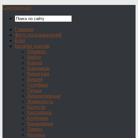
Сортовед.ру
Главная
Фото пользователей
Блог
Каталог сортов
Абрикос
Арбуз
Алыча
Баклажан
Виноград
Вишня
Голубика
Груша
Декоративные
Жимолость
Капуста
Картофель
Клубника
Крыжовник
Лимон
Малина