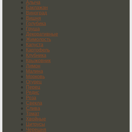
Алыча
Баклажан
Виноград
Вишня
Голубика
Груша
Декоративные
Жимолость
Капуста
Картофель
Клубника
Крыжовник
Лимон
Малина
Морковь
Огурец
Перец
Редис
Роза
Свекла
Слива
Томат
Хвойные
Цитрусы
Черешня