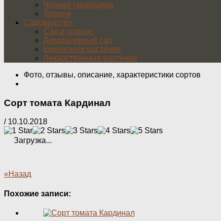
Чёрная смородина
Яблоня
Садоводство
Сад и огород
Декоративный сад
Комнатные растения
Лекарственные растения
Фото, отзывы, описание, характеристики сортов
Сорт томата Кардинал
/
10.10.2018
Загрузка...
«Назад
Похожие записи: