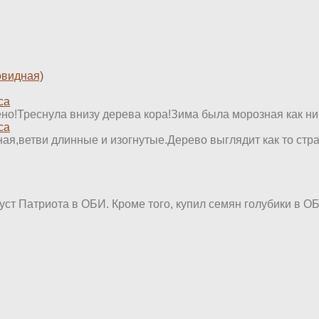
овидная)
са
ено!Треснула внизу дерева кора!Зима была морозная как ник
са
я,ветви длинные и изогнутые.Дерево выглядит как то стран
уст Патриота в ОБИ. Кроме того, купил семян голубики в ОБИ