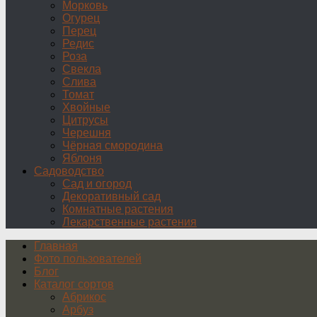
Морковь
Огурец
Перец
Редис
Роза
Свекла
Слива
Томат
Хвойные
Цитрусы
Черешня
Чёрная смородина
Яблоня
Садоводство
Сад и огород
Декоративный сад
Комнатные растения
Лекарственные растения
Главная
Фото пользователей
Блог
Каталог сортов
Абрикос
Арбуз