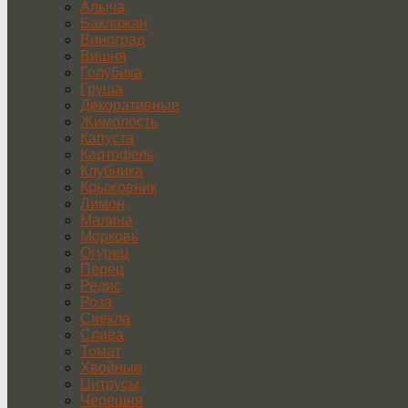
Алыча
Баклажан
Виноград
Вишня
Голубика
Груша
Декоративные
Жимолость
Капуста
Картофель
Клубника
Крыжовник
Лимон
Малина
Морковь
Огурец
Перец
Редис
Роза
Свекла
Слива
Томат
Хвойные
Цитрусы
Черешня