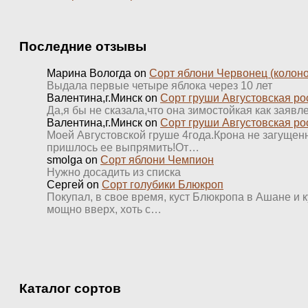
Последние отзывы
Марина Вологда
on
Сорт яблони Червонец (колон
Выдала первые четыре яблока через 10 лет
Валентина,г.Минск
on
Сорт груши Августовская ро
Да,я бы не сказала,что она зимостойкая как заявл
Валентина,г.Минск
on
Сорт груши Августовская ро
Моей Августовской груше 4года.Крона не загущенна
пришлось ее выпрямить!От…
smolga
on
Сорт яблони Чемпион
Нужно досадить из списка
Сергей
on
Сорт голубики Блюкроп
Покупал, в свое время, куст Блюкропа в Ашане и к
мощно вверх, хоть с…
Каталог сортов