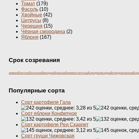
Томат
(179)
Фасоль
(10)
Хвойные
(42)
Цитрусы
(8)
Черешня
(15)
Чёрная смородина
(2)
Яблоня
(167)
Срок созревания
зимний
летний
осенний
поздний
ранний
ремонтантный
среднепоздний
среднеранний
ср
Популярные сорта
Сорт картофеля Гала
Сорт яблони Конфетное
Сорт картофеля Ред Скарлет
Сорт груши Чижовская