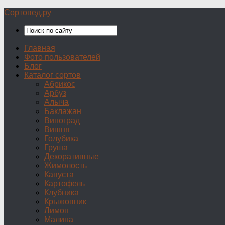
Сортовед.ру
Главная
Фото пользователей
Блог
Каталог сортов
Абрикос
Арбуз
Алыча
Баклажан
Виноград
Вишня
Голубика
Груша
Декоративные
Жимолость
Капуста
Картофель
Клубника
Крыжовник
Лимон
Малина