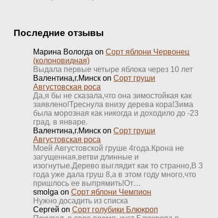
Последние отзывы
Марина Вологда
on
Сорт яблони Червонец
(колоновидная)
Выдала первые четыре яблока через 10 лет
Валентина,г.Минск
on
Сорт груши
Августовская роса
Да,я бы не сказала,что она зимостойкая как
заявлено!Треснула внизу дерева кора!Зима
была морозная как никогда и доходило до -23
град. в январе.
Валентина,г.Минск
on
Сорт груши
Августовская роса
Моей Августовской груше 4года.Крона не
загущенная,ветви длинные и
изогнутые.Дерево выглядит как то странно,В 3
года уже дала груш 8,а в этом году много,что
пришлось ее выпрямить!От…
smolga
on
Сорт яблони Чемпион
Нужно досадить из списка
Сергей
on
Сорт голубики Блюкроп