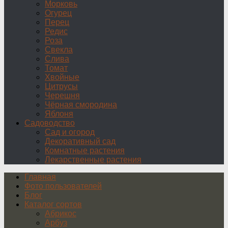
Морковь
Огурец
Перец
Редис
Роза
Свекла
Слива
Томат
Хвойные
Цитрусы
Черешня
Чёрная смородина
Яблоня
Садоводство
Сад и огород
Декоративный сад
Комнатные растения
Лекарственные растения
Главная
Фото пользователей
Блог
Каталог сортов
Абрикос
Арбуз