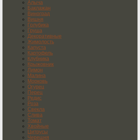
Алыча
Баклажан
Виноград
Вишня
Голубика
Груша
Декоративные
Жимолость
Капуста
Картофель
Клубника
Крыжовник
Лимон
Малина
Морковь
Огурец
Перец
Редис
Роза
Свекла
Слива
Томат
Хвойные
Цитрусы
Черешня