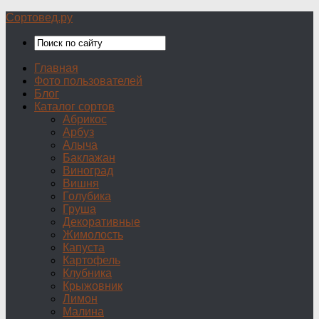
Сортовед.ру
Главная
Фото пользователей
Блог
Каталог сортов
Абрикос
Арбуз
Алыча
Баклажан
Виноград
Вишня
Голубика
Груша
Декоративные
Жимолость
Капуста
Картофель
Клубника
Крыжовник
Лимон
Малина