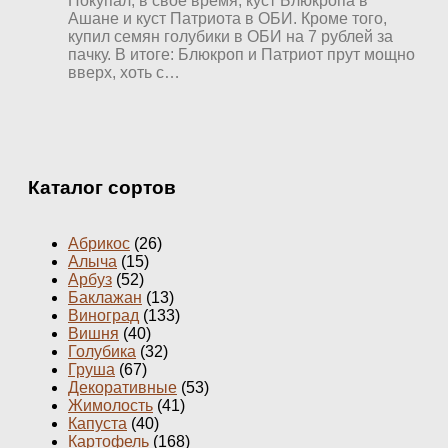
Покупал, в свое время, куст Блюкропа в
Ашане и куст Патриота в ОБИ. Кроме того,
купил семян голубики в ОБИ на 7 рублей за
пачку. В итоге: Блюкроп и Патриот прут мощно
вверх, хоть с…
Каталог сортов
Абрикос
(26)
Алыча
(15)
Арбуз
(52)
Баклажан
(13)
Виноград
(133)
Вишня
(40)
Голубика
(32)
Груша
(67)
Декоративные
(53)
Жимолость
(41)
Капуста
(40)
Картофель
(168)