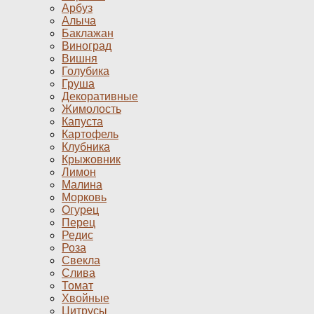
Арбуз
Алыча
Баклажан
Виноград
Вишня
Голубика
Груша
Декоративные
Жимолость
Капуста
Картофель
Клубника
Крыжовник
Лимон
Малина
Морковь
Огурец
Перец
Редис
Роза
Свекла
Слива
Томат
Хвойные
Цитрусы