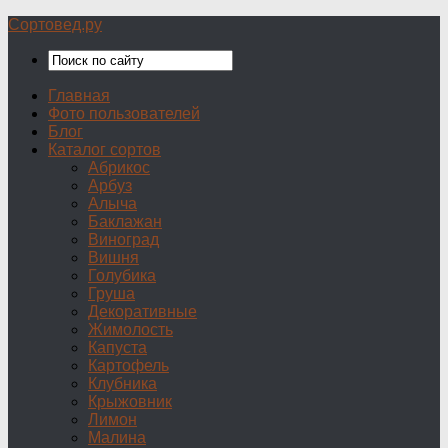
Сортовед.ру
Главная
Фото пользователей
Блог
Каталог сортов
Абрикос
Арбуз
Алыча
Баклажан
Виноград
Вишня
Голубика
Груша
Декоративные
Жимолость
Капуста
Картофель
Клубника
Крыжовник
Лимон
Малина