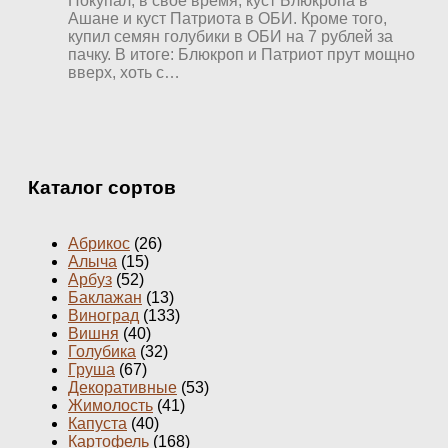
Покупал, в свое время, куст Блюкропа в
Ашане и куст Патриота в ОБИ. Кроме того,
купил семян голубики в ОБИ на 7 рублей за
пачку. В итоге: Блюкроп и Патриот прут мощно
вверх, хоть с…
Каталог сортов
Абрикос
(26)
Алыча
(15)
Арбуз
(52)
Баклажан
(13)
Виноград
(133)
Вишня
(40)
Голубика
(32)
Груша
(67)
Декоративные
(53)
Жимолость
(41)
Капуста
(40)
Картофель
(168)