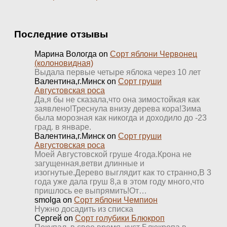
Последние отзывы
Марина Вологда
on
Сорт яблони Червонец
(колоновидная)
Выдала первые четыре яблока через 10 лет
Валентина,г.Минск
on
Сорт груши
Августовская роса
Да,я бы не сказала,что она зимостойкая как
заявлено!Треснула внизу дерева кора!Зима
была морозная как никогда и доходило до -23
град. в январе.
Валентина,г.Минск
on
Сорт груши
Августовская роса
Моей Августовской груше 4года.Крона не
загущенная,ветви длинные и
изогнутые.Дерево выглядит как то странно,В 3
года уже дала груш 8,а в этом году много,что
пришлось ее выпрямить!От…
smolga
on
Сорт яблони Чемпион
Нужно досадить из списка
Сергей
on
Сорт голубики Блюкроп