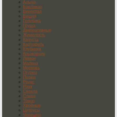
Алыча
Баклажан
Виноград
Вишня
Голубика
Груша
Декоративные
Жимолость
Капуста
Картофель
Клубника
Крыжовник
Лимон
Малина
Морковь
Огурец
Перец
Редис
Роза
Свекла
Слива
Томат
Хвойные
Цитрусы
Черешня