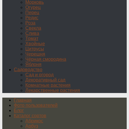
Морковь
Огурец
Перец
Редис
Роза
Свекла
Слива
Томат
Хвойные
Цитрусы
Черешня
Чёрная смородина
Яблоня
Садоводство
Сад и огород
Декоративный сад
Комнатные растения
Лекарственные растения
Главная
Фото пользователей
Блог
Каталог сортов
Абрикос
Арбуз