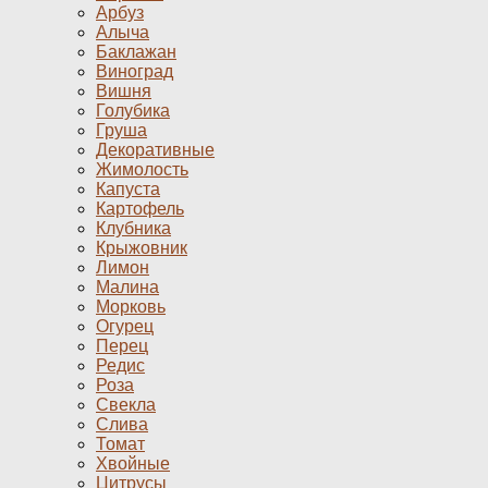
Арбуз
Алыча
Баклажан
Виноград
Вишня
Голубика
Груша
Декоративные
Жимолость
Капуста
Картофель
Клубника
Крыжовник
Лимон
Малина
Морковь
Огурец
Перец
Редис
Роза
Свекла
Слива
Томат
Хвойные
Цитрусы