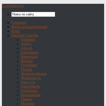
Сортовед.ру
Главная
Фото пользователей
Блог
Каталог сортов
Абрикос
Арбуз
Алыча
Баклажан
Виноград
Вишня
Голубика
Груша
Декоративные
Жимолость
Капуста
Картофель
Клубника
Крыжовник
Лимон
Малина