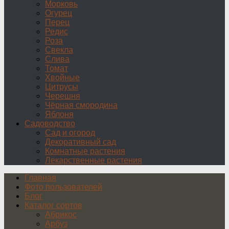
Морковь
Огурец
Перец
Редис
Роза
Свекла
Слива
Томат
Хвойные
Цитрусы
Черешня
Чёрная смородина
Яблоня
Садоводство
Сад и огород
Декоративный сад
Комнатные растения
Лекарственные растения
Главная
Фото пользователей
Блог
Каталог сортов
Абрикос
Арбуз