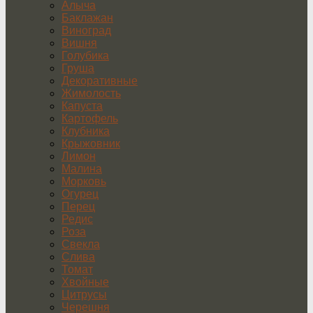
Алыча
Баклажан
Виноград
Вишня
Голубика
Груша
Декоративные
Жимолость
Капуста
Картофель
Клубника
Крыжовник
Лимон
Малина
Морковь
Огурец
Перец
Редис
Роза
Свекла
Слива
Томат
Хвойные
Цитрусы
Черешня