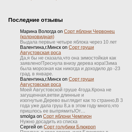
Последние отзывы
Марина Вологда
on
Сорт яблони Червонец
(колоновидная)
Выдала первые четыре яблока через 10 лет
Валентина,г.Минск
on
Сорт груши
Августовская роса
Да,я бы не сказала,что она зимостойкая как
заявлено!Треснула внизу дерева кора!Зима
была морозная как никогда и доходило до -23
град. в январе.
Валентина,г.Минск
on
Сорт груши
Августовская роса
Моей Августовской груше 4года.Крона не
загущенная,ветви длинные и
изогнутые.Дерево выглядит как то странно,В 3
года уже дала груш 8,а в этом году много,что
пришлось ее выпрямить!От…
smolga
on
Сорт яблони Чемпион
Нужно досадить из списка
Сергей
on
Сорт голубики Блюкроп