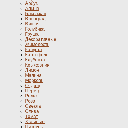
Арбуз
Алыча
Баклажан
Виноград
Вишня
Голубика
Груша
Декоративные
Жимолость
Капуста
Картофель
Клубника
Крыжовник
Лимон
Малина
Морковь
Огурец
Перец
Редис
Роза
Свекла
Слива
Томат
Хвойные
Цитрусы