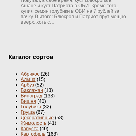
Покупал, в свое время, куст Блюкропа в
Ашане и куст Патриота в ОБИ. Кроме того,
купил семян голубики в ОБИ на 7 рублей за
пачку. В итоге: Блюкроп и Патриот прут мощно
вверх, хоть с…
Каталог сортов
Абрикос
(26)
Алыча
(15)
Арбуз
(52)
Баклажан
(13)
Виноград
(133)
Вишня
(40)
Голубика
(32)
Груша
(67)
Декоративные
(53)
Жимолость
(41)
Капуста
(40)
Картофель
(168)