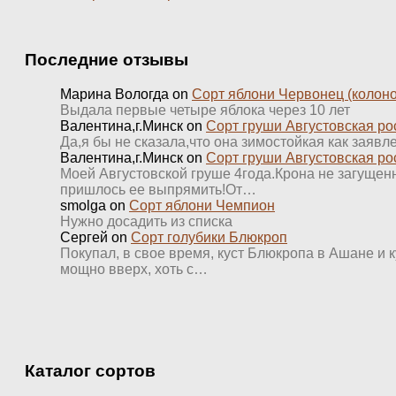
Последние отзывы
Марина Вологда
on
Сорт яблони Червонец (колон
Выдала первые четыре яблока через 10 лет
Валентина,г.Минск
on
Сорт груши Августовская ро
Да,я бы не сказала,что она зимостойкая как заявл
Валентина,г.Минск
on
Сорт груши Августовская ро
Моей Августовской груше 4года.Крона не загущенна
пришлось ее выпрямить!От…
smolga
on
Сорт яблони Чемпион
Нужно досадить из списка
Сергей
on
Сорт голубики Блюкроп
Покупал, в свое время, куст Блюкропа в Ашане и к
мощно вверх, хоть с…
Каталог сортов