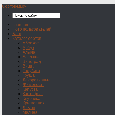
Сортовед.ру
Главная
Фото пользователей
Блог
Каталог сортов
Абрикос
Арбуз
Алыча
Баклажан
Виноград
Вишня
Голубика
Груша
Декоративные
Жимолость
Капуста
Картофель
Клубника
Крыжовник
Лимон
Малина