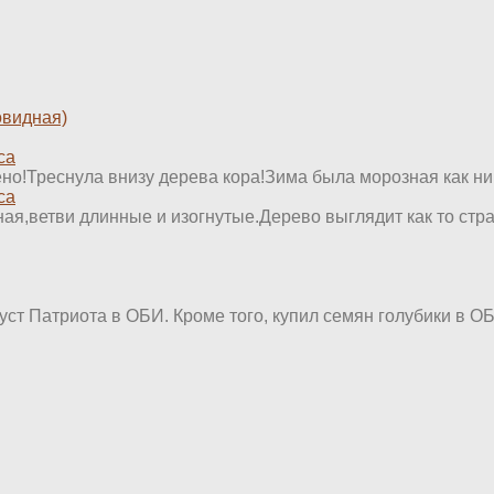
овидная)
са
ено!Треснула внизу дерева кора!Зима была морозная как ник
са
я,ветви длинные и изогнутые.Дерево выглядит как то стран
уст Патриота в ОБИ. Кроме того, купил семян голубики в ОБИ