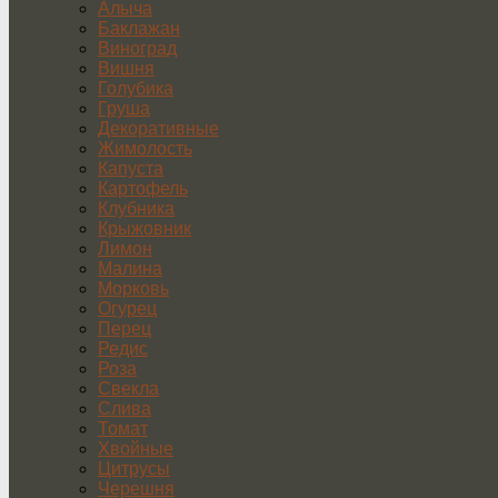
Алыча
Баклажан
Виноград
Вишня
Голубика
Груша
Декоративные
Жимолость
Капуста
Картофель
Клубника
Крыжовник
Лимон
Малина
Морковь
Огурец
Перец
Редис
Роза
Свекла
Слива
Томат
Хвойные
Цитрусы
Черешня