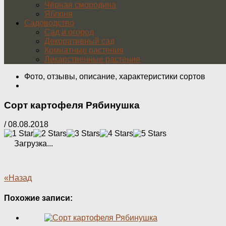
Чёрная смородина
Яблоня
Садоводство
Сад и огород
Декоративный сад
Комнатные растения
Лекарственные растения
Фото, отзывы, описание, характеристики сортов
Сорт картофеля Рябинушка
/
08.08.2018
Загрузка...
«Назад
Похожие записи: