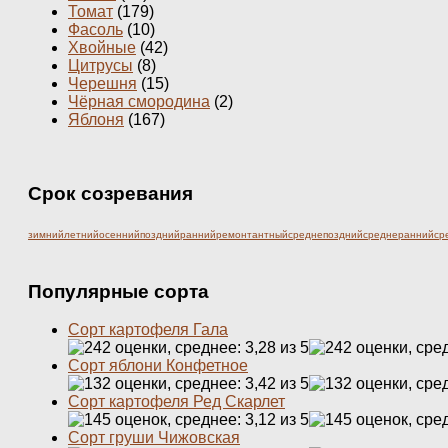
Томат
(179)
Фасоль
(10)
Хвойные
(42)
Цитрусы
(8)
Черешня
(15)
Чёрная смородина
(2)
Яблоня
(167)
Срок созревания
зимний
летний
осенний
поздний
ранний
ремонтантный
среднепоздний
среднеранний
ср
Популярные сорта
Сорт картофеля Гала
Сорт яблони Конфетное
Сорт картофеля Ред Скарлет
Сорт груши Чижовская