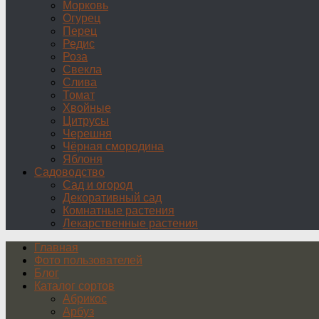
Морковь
Огурец
Перец
Редис
Роза
Свекла
Слива
Томат
Хвойные
Цитрусы
Черешня
Чёрная смородина
Яблоня
Садоводство
Сад и огород
Декоративный сад
Комнатные растения
Лекарственные растения
Главная
Фото пользователей
Блог
Каталог сортов
Абрикос
Арбуз