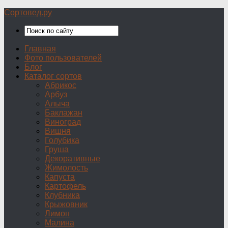
Сортовед.ру
Главная
Фото пользователей
Блог
Каталог сортов
Абрикос
Арбуз
Алыча
Баклажан
Виноград
Вишня
Голубика
Груша
Декоративные
Жимолость
Капуста
Картофель
Клубника
Крыжовник
Лимон
Малина