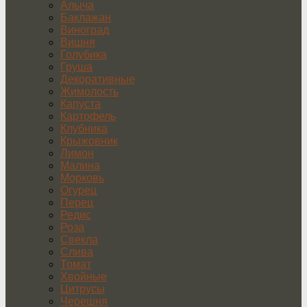
Алыча
Баклажан
Виноград
Вишня
Голубика
Груша
Декоративные
Жимолость
Капуста
Картофель
Клубника
Крыжовник
Лимон
Малина
Морковь
Огурец
Перец
Редис
Роза
Свекла
Слива
Томат
Хвойные
Цитрусы
Черешня