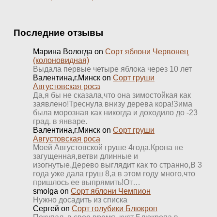
Последние отзывы
Марина Вологда
on
Сорт яблони Червонец
(колоновидная)
Выдала первые четыре яблока через 10 лет
Валентина,г.Минск
on
Сорт груши
Августовская роса
Да,я бы не сказала,что она зимостойкая как
заявлено!Треснула внизу дерева кора!Зима
была морозная как никогда и доходило до -23
град. в январе.
Валентина,г.Минск
on
Сорт груши
Августовская роса
Моей Августовской груше 4года.Крона не
загущенная,ветви длинные и
изогнутые.Дерево выглядит как то странно,В 3
года уже дала груш 8,а в этом году много,что
пришлось ее выпрямить!От…
smolga
on
Сорт яблони Чемпион
Нужно досадить из списка
Сергей
on
Сорт голубики Блюкроп