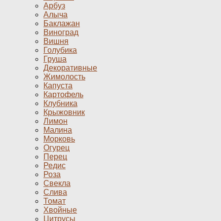
Арбуз
Алыча
Баклажан
Виноград
Вишня
Голубика
Груша
Декоративные
Жимолость
Капуста
Картофель
Клубника
Крыжовник
Лимон
Малина
Морковь
Огурец
Перец
Редис
Роза
Свекла
Слива
Томат
Хвойные
Цитрусы