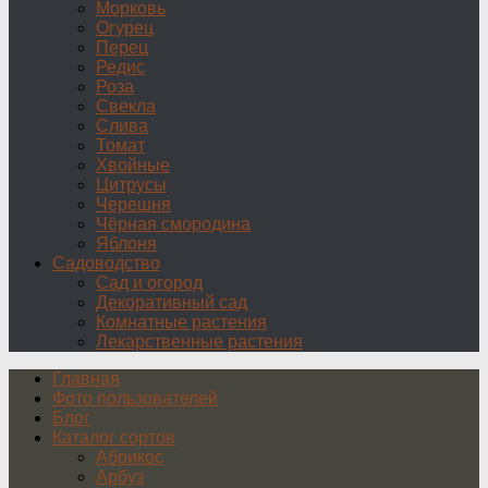
Морковь
Огурец
Перец
Редис
Роза
Свекла
Слива
Томат
Хвойные
Цитрусы
Черешня
Чёрная смородина
Яблоня
Садоводство
Сад и огород
Декоративный сад
Комнатные растения
Лекарственные растения
Главная
Фото пользователей
Блог
Каталог сортов
Абрикос
Арбуз