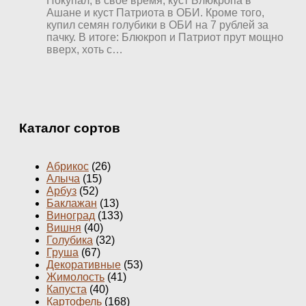
Покупал, в свое время, куст Блюкропа в
Ашане и куст Патриота в ОБИ. Кроме того,
купил семян голубики в ОБИ на 7 рублей за
пачку. В итоге: Блюкроп и Патриот прут мощно
вверх, хоть с…
Каталог сортов
Абрикос
(26)
Алыча
(15)
Арбуз
(52)
Баклажан
(13)
Виноград
(133)
Вишня
(40)
Голубика
(32)
Груша
(67)
Декоративные
(53)
Жимолость
(41)
Капуста
(40)
Картофель
(168)