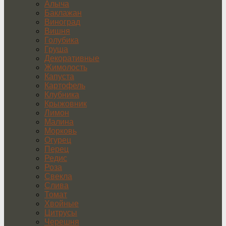
Алыча
Баклажан
Виноград
Вишня
Голубика
Груша
Декоративные
Жимолость
Капуста
Картофель
Клубника
Крыжовник
Лимон
Малина
Морковь
Огурец
Перец
Редис
Роза
Свекла
Слива
Томат
Хвойные
Цитрусы
Черешня