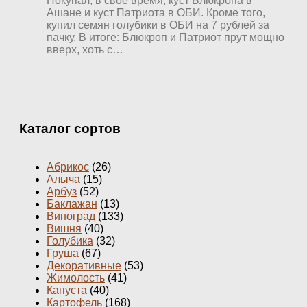
Покупал, в свое время, куст Блюкропа в
Ашане и куст Патриота в ОБИ. Кроме того,
купил семян голубики в ОБИ на 7 рублей за
пачку. В итоге: Блюкроп и Патриот прут мощно
вверх, хоть с…
Каталог сортов
Абрикос
(26)
Алыча
(15)
Арбуз
(52)
Баклажан
(13)
Виноград
(133)
Вишня
(40)
Голубика
(32)
Груша
(67)
Декоративные
(53)
Жимолость
(41)
Капуста
(40)
Картофель
(168)