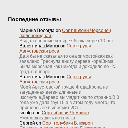
Последние отзывы
Марина Вологда
on
Сорт яблони Червонец
(колоновидная)
Выдала первые четыре яблока через 10 лет
Валентина,г.Минск
on
Сорт груши
Августовская роса
Да,я бы не сказала,что она зимостойкая как
заявлено!Треснула внизу дерева кора!Зима
была морозная как никогда и доходило до -23
град. в январе.
Валентина,г.Минск
on
Сорт груши
Августовская роса
Моей Августовской груше 4года.Крона не
загущенная,ветви длинные и
изогнутые.Дерево выглядит как то странно,В 3
года уже дала груш 8,а в этом году много,что
пришлось ее выпрямить!От…
smolga
on
Сорт яблони Чемпион
Нужно досадить из списка
Сергей
on
Сорт голубики Блюкроп