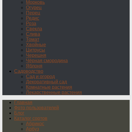
Морковь
Огурец
Перец
Редис
Роза
Свекла
Слива
Томат
Хвойные
Цитрусы
Черешня
Чёрная смородина
Яблоня
Садоводство
Сад и огород
Декоративный сад
Комнатные растения
Лекарственные растения
Главная
Фото пользователей
Блог
Каталог сортов
Абрикос
Арбуз