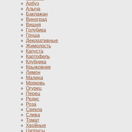
Арбуз
Алыча
Баклажан
Виноград
Вишня
Голубика
Груша
Декоративные
Жимолость
Капуста
Картофель
Клубника
Крыжовник
Лимон
Малина
Морковь
Огурец
Перец
Редис
Роза
Свекла
Слива
Томат
Хвойные
Цитрусы