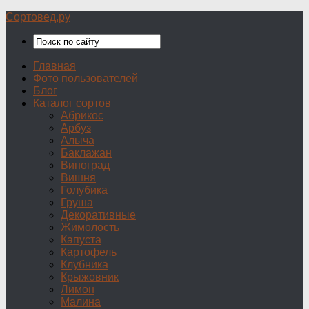
Сортовед.ру
Главная
Фото пользователей
Блог
Каталог сортов
Абрикос
Арбуз
Алыча
Баклажан
Виноград
Вишня
Голубика
Груша
Декоративные
Жимолость
Капуста
Картофель
Клубника
Крыжовник
Лимон
Малина