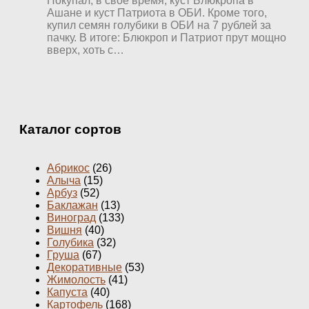
Покупал, в свое время, куст Блюкропа в
Ашане и куст Патриота в ОБИ. Кроме того,
купил семян голубики в ОБИ на 7 рублей за
пачку. В итоге: Блюкроп и Патриот прут мощно
вверх, хоть с…
Каталог сортов
Абрикос
(26)
Алыча
(15)
Арбуз
(52)
Баклажан
(13)
Виноград
(133)
Вишня
(40)
Голубика
(32)
Груша
(67)
Декоративные
(53)
Жимолость
(41)
Капуста
(40)
Картофель
(168)