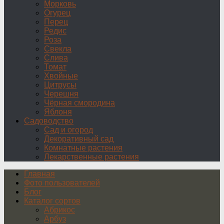
Морковь
Огурец
Перец
Редис
Роза
Свекла
Слива
Томат
Хвойные
Цитрусы
Черешня
Чёрная смородина
Яблоня
Садоводство
Сад и огород
Декоративный сад
Комнатные растения
Лекарственные растения
Главная
Фото пользователей
Блог
Каталог сортов
Абрикос
Арбуз