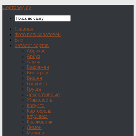
Сортовед.ру
Главная
Фото пользователей
Блог
Каталог сортов
Абрикос
Арбуз
Алыча
Баклажан
Виноград
Вишня
Голубика
Груша
Декоративные
Жимолость
Капуста
Картофель
Клубника
Крыжовник
Лимон
Малина