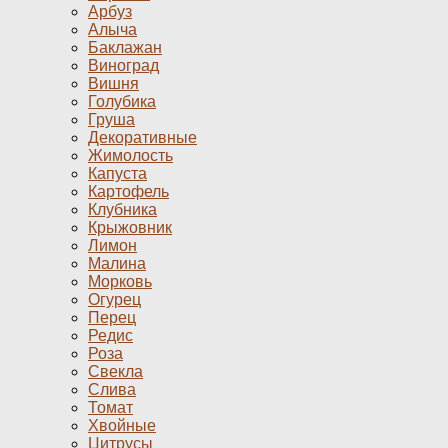
Арбуз
Алыча
Баклажан
Виноград
Вишня
Голубика
Груша
Декоративные
Жимолость
Капуста
Картофель
Клубника
Крыжовник
Лимон
Малина
Морковь
Огурец
Перец
Редис
Роза
Свекла
Слива
Томат
Хвойные
Цитрусы