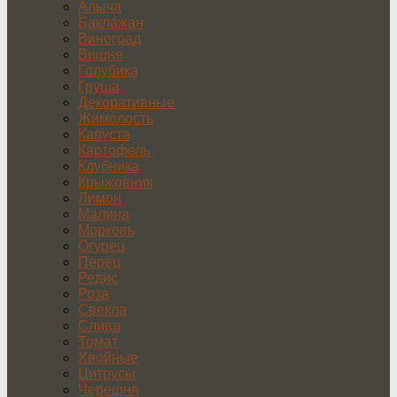
Алыча
Баклажан
Виноград
Вишня
Голубика
Груша
Декоративные
Жимолость
Капуста
Картофель
Клубника
Крыжовник
Лимон
Малина
Морковь
Огурец
Перец
Редис
Роза
Свекла
Слива
Томат
Хвойные
Цитрусы
Черешня