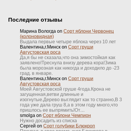
Последние отзывы
Марина Вологда
on
Сорт яблони Червонец
(колоновидная)
Выдала первые четыре яблока через 10 лет
Валентина,г.Минск
on
Сорт груши
Августовская роса
Да,я бы не сказала,что она зимостойкая как
заявлено!Треснула внизу дерева кора!Зима
была морозная как никогда и доходило до -23
град. в январе.
Валентина,г.Минск
on
Сорт груши
Августовская роса
Моей Августовской груше 4года.Крона не
загущенная,ветви длинные и
изогнутые.Дерево выглядит как то странно,В 3
года уже дала груш 8,а в этом году много,что
пришлось ее выпрямить!От…
smolga
on
Сорт яблони Чемпион
Нужно досадить из списка
Сергей
on
Сорт голубики Блюкроп