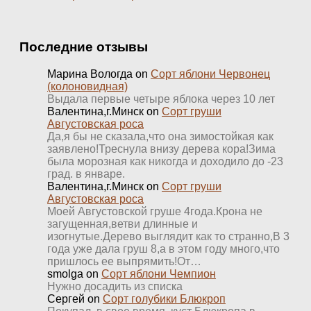
Последние отзывы
Марина Вологда
on
Сорт яблони Червонец
(колоновидная)
Выдала первые четыре яблока через 10 лет
Валентина,г.Минск
on
Сорт груши
Августовская роса
Да,я бы не сказала,что она зимостойкая как
заявлено!Треснула внизу дерева кора!Зима
была морозная как никогда и доходило до -23
град. в январе.
Валентина,г.Минск
on
Сорт груши
Августовская роса
Моей Августовской груше 4года.Крона не
загущенная,ветви длинные и
изогнутые.Дерево выглядит как то странно,В 3
года уже дала груш 8,а в этом году много,что
пришлось ее выпрямить!От…
smolga
on
Сорт яблони Чемпион
Нужно досадить из списка
Сергей
on
Сорт голубики Блюкроп