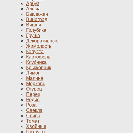
Арбуз
Алыча
Баклажан
Виноград
Вишня
Голубика
Груша
Декоративные
Жимолость
Капуста
Картофель
Клубника
Крыжовник
Лимон
Малина
Морковь
Огурец
Перец
Редис
Роза
Свекла
Слива
Томат
Хвойные
Цитрусы