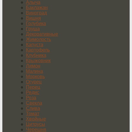
Алыча
Баклажан
Виноград
Вишня
Голубика
Груша
Декоративные
Жимолость
Капуста
Картофель
Клубника
Крыжовник
Лимон
Малина
Морковь
Огурец
Перец
Редис
Роза
Свекла
Слива
Томат
Хвойные
Цитрусы
Черешня