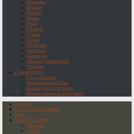
Морковь
Огурец
Перец
Редис
Роза
Свекла
Слива
Томат
Хвойные
Цитрусы
Черешня
Чёрная смородина
Яблоня
Садоводство
Сад и огород
Декоративный сад
Комнатные растения
Лекарственные растения
Главная
Фото пользователей
Блог
Каталог сортов
Абрикос
Арбуз