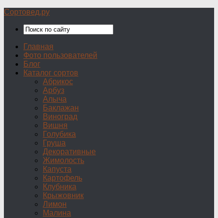
Сортовед.ру
Главная
Фото пользователей
Блог
Каталог сортов
Абрикос
Арбуз
Алыча
Баклажан
Виноград
Вишня
Голубика
Груша
Декоративные
Жимолость
Капуста
Картофель
Клубника
Крыжовник
Лимон
Малина