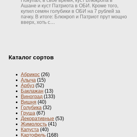
Покупал, в свое время, куст Блюкропа в
Ашане и куст Патриота в ОБИ. Кроме того,
купил семян голубики в ОБИ на 7 рублей за
пачку. В итоге: Блюкроп и Патриот прут мощно
вверх, хоть с…
Каталог сортов
Абрикос
(26)
Алыча
(15)
Арбуз
(52)
Баклажан
(13)
Виноград
(133)
Вишня
(40)
Голубика
(32)
Груша
(67)
Декоративные
(53)
Жимолость
(41)
Капуста
(40)
Картофель
(168)