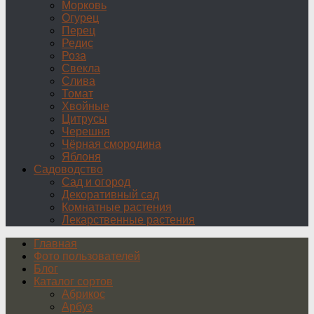
Морковь
Огурец
Перец
Редис
Роза
Свекла
Слива
Томат
Хвойные
Цитрусы
Черешня
Чёрная смородина
Яблоня
Садоводство
Сад и огород
Декоративный сад
Комнатные растения
Лекарственные растения
Главная
Фото пользователей
Блог
Каталог сортов
Абрикос
Арбуз