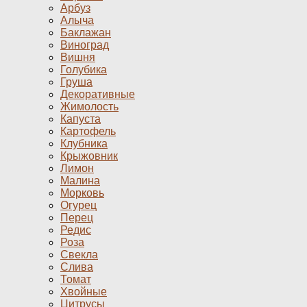
Арбуз
Алыча
Баклажан
Виноград
Вишня
Голубика
Груша
Декоративные
Жимолость
Капуста
Картофель
Клубника
Крыжовник
Лимон
Малина
Морковь
Огурец
Перец
Редис
Роза
Свекла
Слива
Томат
Хвойные
Цитрусы