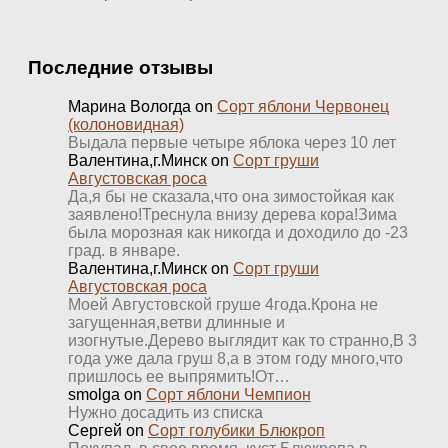
Последние отзывы
Марина Вологда
on
Сорт яблони Червонец
(колоновидная)
Выдала первые четыре яблока через 10 лет
Валентина,г.Минск
on
Сорт груши
Августовская роса
Да,я бы не сказала,что она зимостойкая как
заявлено!Треснула внизу дерева кора!Зима
была морозная как никогда и доходило до -23
град. в январе.
Валентина,г.Минск
on
Сорт груши
Августовская роса
Моей Августовской груше 4года.Крона не
загущенная,ветви длинные и
изогнутые.Дерево выглядит как то странно,В 3
года уже дала груш 8,а в этом году много,что
пришлось ее выпрямить!От…
smolga
on
Сорт яблони Чемпион
Нужно досадить из списка
Сергей
on
Сорт голубики Блюкроп