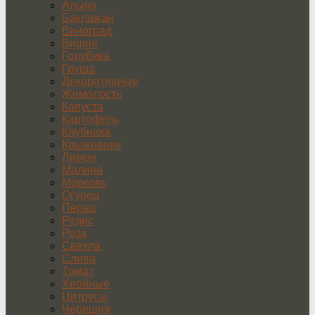
Алыча
Баклажан
Виноград
Вишня
Голубика
Груша
Декоративные
Жимолость
Капуста
Картофель
Клубника
Крыжовник
Лимон
Малина
Морковь
Огурец
Перец
Редис
Роза
Свекла
Слива
Томат
Хвойные
Цитрусы
Черешня