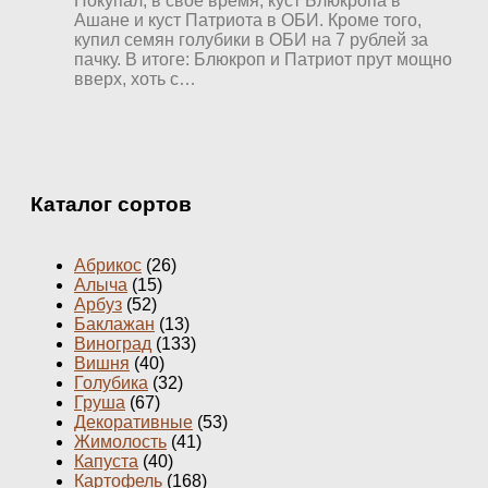
Покупал, в свое время, куст Блюкропа в
Ашане и куст Патриота в ОБИ. Кроме того,
купил семян голубики в ОБИ на 7 рублей за
пачку. В итоге: Блюкроп и Патриот прут мощно
вверх, хоть с…
Каталог сортов
Абрикос
(26)
Алыча
(15)
Арбуз
(52)
Баклажан
(13)
Виноград
(133)
Вишня
(40)
Голубика
(32)
Груша
(67)
Декоративные
(53)
Жимолость
(41)
Капуста
(40)
Картофель
(168)