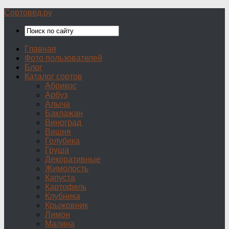
Сортовед.ру
Главная
Фото пользователей
Блог
Каталог сортов
Абрикос
Арбуз
Алыча
Баклажан
Виноград
Вишня
Голубика
Груша
Декоративные
Жимолость
Капуста
Картофель
Клубника
Крыжовник
Лимон
Малина